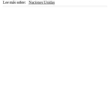
Lee más sobre
Naciones Unidas
Organización Mundial de la Salud
Ginebra
Buenos Aires
Argentina