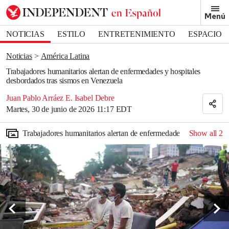
Removed from bookmarks
Menú
Close popover
Bookmark popover
NOTICIAS
ESTILO
ENTRETENIMIENTO
ESPACIO
DEPORTES
Noticias
América Latina
Trabajadores humanitarios alertan de enfermedades y hospitales
desbordados tras sismos en Venezuela
Juan Pablo Arráez E. Isabel Debre
Martes, 30 de junio de 2026 11:17 EDT
Trabajadores humanitarios alertan de enfermedades y hospitales 
Show all
2