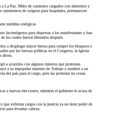
an a La Paz. Miles de camiones cargados con alimentos y
mo suministros de oxígeno para hospitales, permanecen
ome medidas enérgicas
ses lacrimógenos para dispersar a los manifestantes y han
de los cuales fueron liberados después.
mados a desplegar mayor fuerza para romper los bloqueos e
sados por las fuerzas políticas en el Congreso, la Iglesia
a ahora.
legó a acuerdos con algunos mineros que protestan.
tituyó a su impopular ministro de Trabajo y nombró a un
na del país para el cargo, pero las protestas no cesan.
ar a nuevas elecciones, mientras el gobierno lo acusa de
co que enfrenta cargos con la justicia ya no tiene poder de
icto para levantar cabeza.