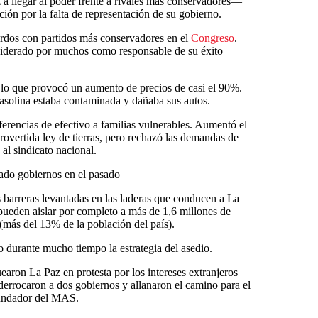
a llegar al poder frente a rivales más conservadores—
ón por la falta de representación de su gobierno.
erdos con partidos más conservadores en el
Congreso
.
nsiderado por muchos como responsable de su éxito
, lo que provocó un aumento de precios de casi el 90%.
gasolina estaba contaminada y dañaba sus autos.
sferencias de efectivo a familias vulnerables. Aumentó el
vertida ley de tierras, pero rechazó las demandas de
al sindicato nacional.
ado gobiernos en el pasado
s barreras levantadas en las laderas que conducen a La
, pueden aislar por completo a más de 1,6 millones de
 (más del 13% de la población del país).
durante mucho tiempo la estrategia del asedio.
aron La Paz en protesta por los intereses extranjeros
s derrocaron a dos gobiernos y allanaron el camino para el
fundador del MAS.