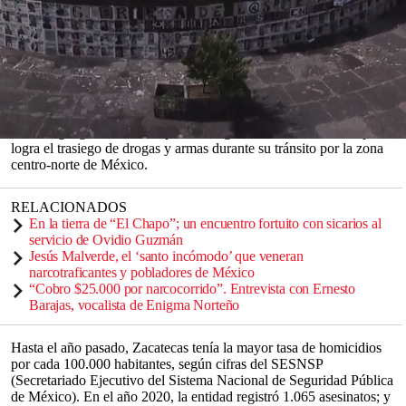
pistoleros de otros bandos criminales los emboscaron. La balacera
duró horas y trajo consigo el presagio del terror para la ciudadanía.
Al menos 18 cadáveres fueron contabilizados por las autoridadades
que arribaron a la zona de conflicto, tan solo un día después de los
hechos.
El enfrentamiento ocurrió en San Juan Capistrano, una localidad en
Valparaíso, en el estado mexicano de Zacatecas. Se trata de un
enclave geográfico idóneo para las organizaciones criminales pues
0
logra el trasiego de drogas y armas durante su tránsito por la zona
seconds
centro-norte de México.
of
0
seconds
RELACIONADOS
En la tierra de “El Chapo”; un encuentro fortuito con sicarios al
servicio de Ovidio Guzmán
Jesús Malverde, el ‘santo incómodo’ que veneran
narcotraficantes y pobladores de México
“Cobro $25.000 por narcocorrido”. Entrevista con Ernesto
Barajas, vocalista de Enigma Norteño
Hasta el año pasado, Zacatecas tenía la mayor tasa de homicidios
por cada 100.000 habitantes, según cifras del SESNSP
(Secretariado Ejecutivo del Sistema Nacional de Seguridad Pública
de México). En el año 2020, la entidad registró 1.065 asesinatos; y