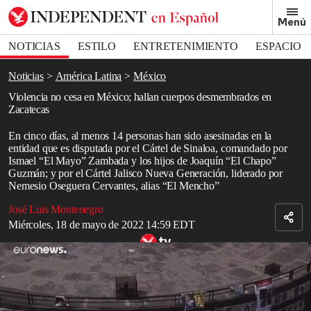
Removed from bookmarks
Menú
Close popover
Bookmark popover
NOTICIAS
ESTILO
ENTRETENIMIENTO
ESPACIO
DEPORTES
Noticias
América Latina
México
Violencia no cesa en México; hallan cuerpos desmembrados en
Zacatecas
En cinco días, al menos 14 personas han sido asesinadas en la
entidad que es disputada por el Cártel de Sinaloa, comandado por
Ismael “El Mayo” Zambada y los hijos de Joaquín “El Chapo”
Guzmán; y por el Cártel Jalisco Nueva Generación, liderado por
Nemesio Oseguera Cervantes, alias “El Mencho”
José Luis Montenegro
Miércoles, 18 de mayo de 2022 14:59 EDT
México: más de 91.000 desaparecidos
En junio de 2021, cerca de 200
hombres armados
irrumpieron en
una gasolinera de un poblado en México, cuando de pronto