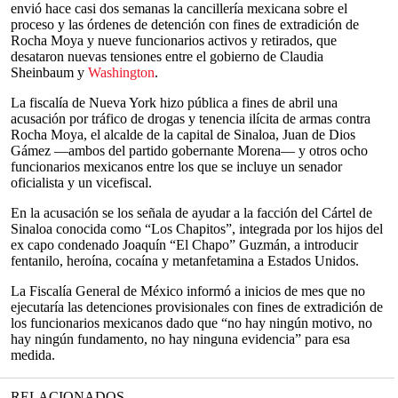
envió hace casi dos semanas la cancillería mexicana sobre el
proceso y las órdenes de detención con fines de extradición de
Rocha Moya y nueve funcionarios activos y retirados, que
desataron nuevas tensiones entre el gobierno de Claudia
Sheinbaum y
Washington
.
La fiscalía de Nueva York hizo pública a fines de abril una
acusación por tráfico de drogas y tenencia ilícita de armas contra
Rocha Moya, el alcalde de la capital de Sinaloa, Juan de Dios
Gámez —ambos del partido gobernante Morena— y otros ocho
funcionarios mexicanos entre los que se incluye un senador
oficialista y un vicefiscal.
En la acusación se los señala de ayudar a la facción del Cártel de
Sinaloa conocida como “Los Chapitos”, integrada por los hijos del
ex capo condenado Joaquín “El Chapo” Guzmán, a introducir
fentanilo, heroína, cocaína y metanfetamina a Estados Unidos.
La Fiscalía General de México informó a inicios de mes que no
ejecutaría las detenciones provisionales con fines de extradición de
los funcionarios mexicanos dado que “no hay ningún motivo, no
hay ningún fundamento, no hay ninguna evidencia” para esa
medida.
RELACIONADOS