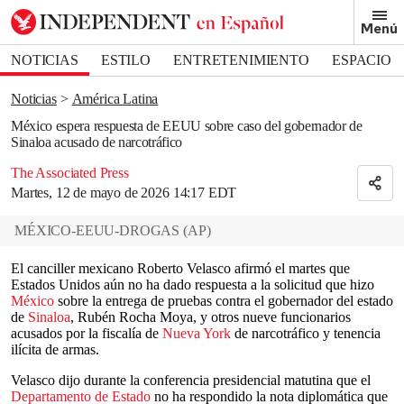
Removed from bookmarks
Menú
Close popover
Bookmark popover
NOTICIAS
ESTILO
ENTRETENIMIENTO
ESPACIO
DEPORTES
Noticias
América Latina
México espera respuesta de EEUU sobre caso del gobernador de
Sinaloa acusado de narcotráfico
The Associated Press
Martes, 12 de mayo de 2026 14:17 EDT
MÉXICO-EEUU-DROGAS
(
AP
)
El canciller mexicano Roberto Velasco afirmó el martes que
Estados Unidos aún no ha dado respuesta a la solicitud que hizo
México
sobre la entrega de pruebas contra el gobernador del estado
de
Sinaloa
, Rubén Rocha Moya, y otros nueve funcionarios
acusados por la fiscalía de
Nueva York
de narcotráfico y tenencia
ilícita de armas.
Velasco dijo durante la conferencia presidencial matutina que el
Departamento de Estado
no ha respondido la nota diplomática que