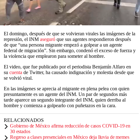
“El Instituto Nacional de Migración informa que fueron
suspendidos de sus funciones dos agentes federales adscritos en el
estado de Chiapas, derivado de las investigaciones iniciadas el
pasado sábado 28 de agosto”, informó en un
comunicado de
prensa
.
0
seconds
El domingo, después de que se volvieran virales las imágenes de la
of
represión, el INM
aseguró
que sus agentes respondieron después
0
de que “una persona migrante empezó a golpear a un agente
seconds
federal de migración”. Sin embargo, condenó el exceso de fuerza y
la violencia que emplearon para someter al hombre.
El video, que fue publicado por el periodista Benjamín Alfaro en
su
cuenta
de Twitter, ha causado indignación y molestia desde que
se volvió viral.
En las imágenes se aprecia al migrante en plena pelea con quien
presuntamente es un agente del INM. Un par de segundos más
tarde aparece un segundo integrante del INM, quien derriba al
hombre y comienza a golpearlo con puñetazos en la cara.
RELACIONADOS
Gobierno de México afirma reducción de casos COVID-19 en
30 estados
Regreso a clases presenciales en México deja lluvia de memes