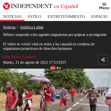
Removed from bookmarks
Menú
Close popover
Bookmark popover
NOTICIAS
ESTILO
ENTRETENIMIENTO
ESPACIO
DEPORTES
Noticias
América Latina
México suspende a dos agentes migratorios por golpear a un migrante
El video se volvió viral en redes y ha causado la condena de
organismos protectores de derechos humanos
Billy Rubio Esquivel
Martes, 31 de agosto de 2021 17:53 EDT
Una nueva caravana de migrantes desafía a la Guardia Nacional en
México
El Instituto Nacional de Migración de
México
(INM) anunció la
suspensión de dos de sus agentes que fueron captados en video
cuando agredían a puñetazos y patadas a un migrante en
Tapachula,
Chiapas
.