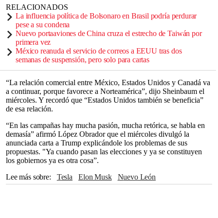
RELACIONADOS
La influencia política de Bolsonaro en Brasil podría perdurar
pese a su condena
Nuevo portaaviones de China cruza el estrecho de Taiwán por
primera vez
México reanuda el servicio de correos a EEUU tras dos
semanas de suspensión, pero solo para cartas
“La relación comercial entre México, Estados Unidos y Canadá va
a continuar, porque favorece a Norteamérica”, dijo Sheinbaum el
miércoles. Y recordó que “Estados Unidos también se beneficia”
de esa relación.
“En las campañas hay mucha pasión, mucha retórica, se habla en
demasía” afirmó López Obrador que el miércoles divulgó la
anunciada carta a Trump explicándole los problemas de sus
propuestas. "Ya cuando pasan las elecciones y ya se constituyen
los gobiernos ya es otra cosa”.
Lee más sobre
Tesla
Elon Musk
Nuevo León
Ciudad de México
México
Andrés Manuel López Obrador
Estados Unidos
Samuel García
Monterrey
Claudia Sheinbaum
Congreso
América Latina
Norteamérica
Canadá