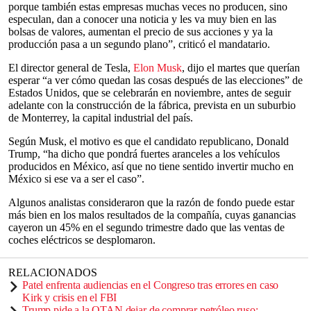
porque también estas empresas muchas veces no producen, sino
especulan, dan a conocer una noticia y les va muy bien en las
bolsas de valores, aumentan el precio de sus acciones y ya la
producción pasa a un segundo plano”, criticó el mandatario.
El director general de Tesla,
Elon Musk
, dijo el martes que querían
esperar “a ver cómo quedan las cosas después de las elecciones” de
Estados Unidos, que se celebrarán en noviembre, antes de seguir
adelante con la construcción de la fábrica, prevista en un suburbio
de Monterrey, la capital industrial del país.
Según Musk, el motivo es que el candidato republicano, Donald
Trump, “ha dicho que pondrá fuertes aranceles a los vehículos
producidos en México, así que no tiene sentido invertir mucho en
México si ese va a ser el caso”.
Algunos analistas consideraron que la razón de fondo puede estar
más bien en los malos resultados de la compañía, cuyas ganancias
cayeron un 45% en el segundo trimestre dado que las ventas de
coches eléctricos se desplomaron.
RELACIONADOS
Patel enfrenta audiencias en el Congreso tras errores en caso
Kirk y crisis en el FBI
Trump pide a la OTAN dejar de comprar petróleo ruso;