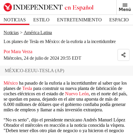
Removed from bookmarks
Menú
Close popover
Bookmark popover
NOTICIAS
ESTILO
ENTRETENIMIENTO
ESPACIO
DEPORTES
Noticias
América Latina
Los planes de Tesla en México: de la euforia a la incertidumbre
Por Mara Verza
Miércoles, 24 de julio de 2024 20:55 EDT
MÉXICO-EEUU-TESLA
(
AP
)
México
ha pasado de la euforia a la incertidumbre al saber que los
planes de
Tesla
para construir su nueva planta de fabricación de
coches eléctricos en el estado de
Nuevo León
, en el norte del país,
se quedan en pausa, dejando en el aire una apuesta de más de
6.000 millones de dólares que el gobierno confiaba podía generar
miles de empleos y llamar a más inversión extranjera.
“No es serio", dijo el presidente mexicano Andrés Manuel López
Obrador el miércoles en reacción a la noticia conocida la víspera.
"Deben tener ellos otro plan de negocio o ya hicieron el negocio