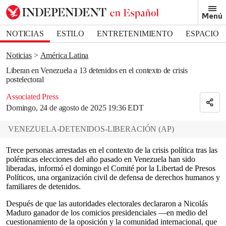
Removed from bookmarks
Menú
Close popover
Bookmark popover
NOTICIAS
ESTILO
ENTRETENIMIENTO
ESPACIO
DEPORTES
Noticias
América Latina
Liberan en Venezuela a 13 detenidos en el contexto de crisis
postelectoral
Associated Press
Domingo, 24 de agosto de 2025 19:36 EDT
VENEZUELA-DETENIDOS-LIBERACIÓN
(
AP
)
Trece personas arrestadas en el contexto de la crisis política tras las
polémicas elecciones del año pasado en Venezuela han sido
liberadas, informó el domingo el Comité por la Libertad de Presos
Políticos, una organización civil de defensa de derechos humanos y
familiares de detenidos.
Después de que las autoridades electorales declararon a Nicolás
Maduro ganador de los comicios presidenciales —en medio del
cuestionamiento de la oposición y la comunidad internacional, que