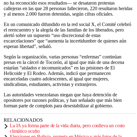
no ha reconocido esos resultados— se desataron protestas
callejeras en las que 28 personas fallecieron, 220 resultaron heridas
y al menos 2.000 fueron detenidas, según cifras oficiales.
En un comunicado difundido en la red social X, el Comité celebró
el reencuentro y la alegría de las familias de los liberados, pero
alertó sobre un supuesto “uso discrecional de estas
excarcelaciones” que “aumenta la incertidumbre de quienes aún
esperan libertad”, señaló.
Según la organización, varias personas “enfermas” continúan
presas en la cárcel de Tocorón, al igual que más de una decena
estarían “aislados e incomunicados” en las prisiones de El
Helicoide y El Rodeo. Además, indicó que permanecen
encarceladas cuatro adolescentes, al igual que mujeres,
sindicalistas, estudiantes, activistas y extranjeros.
Las autoridades venezolanas niegan que haya detención de
opositores por razones políticas, y han señalado que más bien
forman parte de complots para desestabilizar al gobierno.
RELACIONADOS
La IA ya forma parte de la vida diaria, pero conlleva un costo
climático oculto
Elecciones en Bolivia, protesta en México y más fotos de la