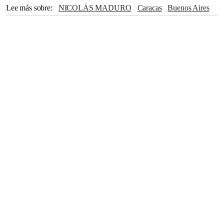
Lee más sobre
NICOLÁS MADURO
Caracas
Buenos Aires
Estados Unidos
Javier Milei
Donald Trump
Daniel Ortega
Nicaragua