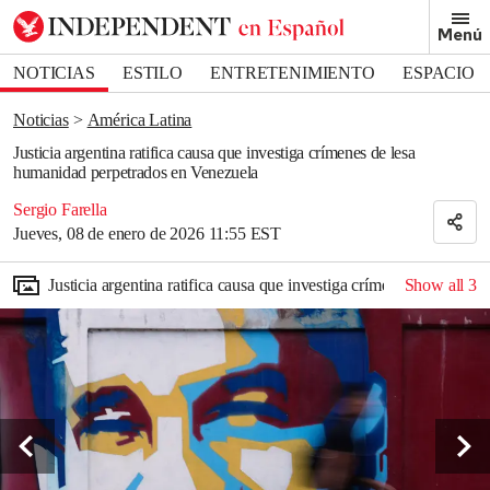
Removed from bookmarks
Menú
Close popover
Bookmark popover
NOTICIAS
ESTILO
ENTRETENIMIENTO
ESPACIO
DEPORTES
Noticias
América Latina
Justicia argentina ratifica causa que investiga crímenes de lesa
humanidad perpetrados en Venezuela
Sergio Farella
Jueves, 08 de enero de 2026 11:55 EST
Justicia argentina ratifica causa que investiga crímenes de lesa 
Show all
3