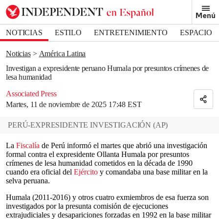
Removed from bookmarks
Menú
Close popover
Bookmark popover
NOTICIAS
ESTILO
ENTRETENIMIENTO
ESPACIO
DEPORTES
Noticias
América Latina
Investigan a expresidente peruano Humala por presuntos crímenes de
lesa humanidad
Associated Press
Martes, 11 de noviembre de 2025 17:48 EST
PERÚ-EXPRESIDENTE INVESTIGACIÓN
(
AP
)
La
Fiscalía
de Perú informó el martes que abrió una investigación
formal contra el expresidente Ollanta Humala por presuntos
crímenes de lesa humanidad cometidos en la década de 1990
cuando era oficial del
Ejército
y comandaba una base militar en la
selva peruana.
Humala (2011-2016) y otros cuatro exmiembros de esa fuerza son
investigados por la presunta comisión de ejecuciones
extrajudiciales y desapariciones forzadas en 1992 en la base militar