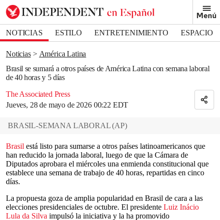
Removed from bookmarks
Menú
Close popover
Bookmark popover
NOTICIAS
ESTILO
ENTRETENIMIENTO
ESPACIO
DEPORTES
Noticias
América Latina
Brasil se sumará a otros países de América Latina con semana laboral
de 40 horas y 5 días
The Associated Press
Jueves, 28 de mayo de 2026 00:22 EDT
BRASIL-SEMANA LABORAL
(
AP
)
Brasil
está listo para sumarse a otros países latinoamericanos que
han reducido la jornada laboral, luego de que la Cámara de
Diputados aprobara el miércoles una enmienda constitucional que
establece una semana de trabajo de 40 horas, repartidas en cinco
días.
La propuesta goza de amplia popularidad en Brasil de cara a las
elecciones presidenciales de octubre. El presidente
Luiz Inácio
Lula da Silva
impulsó la iniciativa y la ha promovido