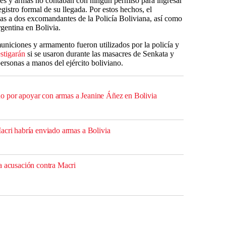
nes y armas no contaban con ningún permiso para ingresar
gistro formal de su llegada. Por estos hechos, el
mas a dos excomandantes de la Policía Boliviana, así como
entina en Bolivia.
uniciones y armamento fueron utilizados por la policía y
stigarán
si se usaron durante las masacres de Senkata y
ersonas a manos del ejército boliviano.
 por apoyar con armas a Jeanine Áñez en Bolivia
acri habría enviado armas a Bolivia
a acusación contra Macri