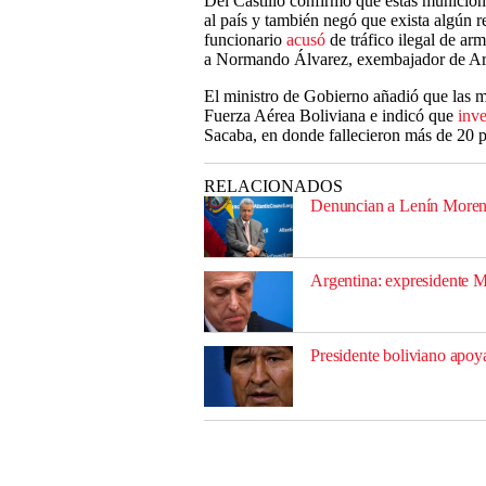
Del Castillo confirmó que estas municio
al país y también negó que exista algún re
funcionario
acusó
de tráfico ilegal de ar
a Normando Álvarez, exembajador de Arg
El ministro de Gobierno añadió que las m
Fuerza Aérea Boliviana e indicó que
inve
Sacaba, en donde fallecieron más de 20 p
RELACIONADOS
Denuncian a Lenín Moreno
Argentina: expresidente M
Presidente boliviano apoy