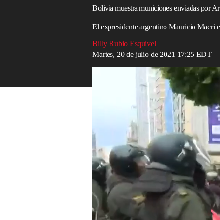
Bolivia muestra municiones enviadas por Ar
El expresidente argentino Mauricio Macri e
Billy Rubio Esquivel
Martes, 20 de julio de 2021 17:25 EDT
Mauricio Macri es señalado por envío de a
Eduardo del Castillo, ministro de Gobie
que enviaron las autoridades de
Argentin
Morales
y encumbró en el poder a
Jeani
Del Castillo realizó un recorrido en una 
entregado por los expresidentes
Mauricio
población que se manifestaba en contra 
"Solo para la Policía Boliviana ingresó d
vigente, cerca de 27.000 cartuchos de pe
granadas CN, 53 granadas de gas H, 19 g
conferencia de prensa retomada por
RT
.