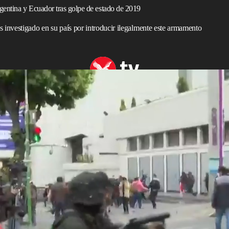
gentina y Ecuador tras golpe de estado de 2019
s investigado en su país por introducir ilegalmente este armamento
rmas a Bolivia tras golpe de estado en 2019
rno de
Bolivia
, presentó las municiones y el armamento
a
y
Ecuador
tras el golpe de estado que derrocó a
Evo
ne Áñez
.
bodega de la Policía Boliviana y mostró el equipo que fue
 Macri
y
Lenín Moreno
para presuntamente reprimir a la
del golpe de estado de noviembre de 2019.
e manera irregular, sin cumplir con la normativa legal
rdigón de goma, 28 gases aerosol, 19 gases aerosol, 55
ranadas de gas CS", detalló el ministro de Gobierno en