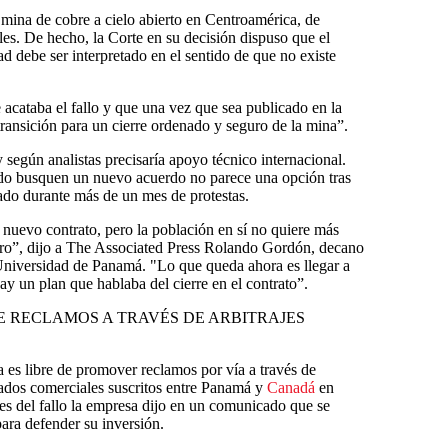
r mina de cobre a cielo abierto en Centroamérica, de
ales. De hecho, la Corte en su decisión dispuso que el
ad debe ser interpretado en el sentido de que no existe
 acataba el fallo y que una vez que sea publicado en la
 transición para un cierre ordenado y seguro de la mina”.
 según analistas precisaría apoyo técnico internacional.
ado busquen un nuevo acuerdo no parece una opción tras
ado durante más de un mes de protestas.
 nuevo contrato, pero la población en sí no quiere más
claro”, dijo a The Associated Press Rolando Gordón, decano
 Universidad de Panamá. "Lo que queda ahora es llegar a
ay un plan que hablaba del cierre en el contrato”.
E RECLAMOS A TRAVÉS DE ARBITRAJES
 es libre de promover reclamos por vía a través de
atados comerciales suscritos entre Panamá y
Canadá
en
es del fallo la empresa dijo en un comunicado que se
ara defender su inversión.