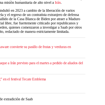
a misión humanitaria de alto nivel a
Irán
.
indultó en 2023 a cambio de la liberación de varios
a y el regreso de un contratista extranjero de defensa
fallido de la Casa Blanca de Biden por atraer a Maduro
al libre, fue fuertemente criticado por republicanos y
 orden, quienes comenzaron a investigar a Saab por otros
lto, redactado de manera estrictamente limitada.
ware convierte su pasillo de frutas y verduras en
que a Irán previsto para el martes a pedido de aliados del
” en el festival Tecate Emblema
nde extradición de Saab