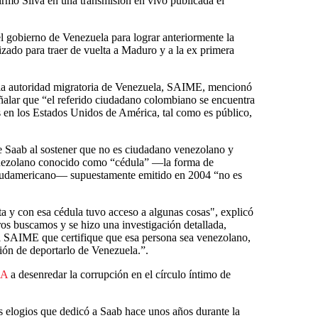
irmó Silva en una transmisión en vivo publicada el
el gobierno de Venezuela para lograr anteriormente la
lizado para traer de vuelta a Maduro y a la ex primera
 la autoridad migratoria de Venezuela, SAIME, mencionó
ñalar que “el referido ciudadano colombiano se encuentra
s en los Estados Unidos de América, tal como es público,
 de Saab al sostener que no es ciudadano venezolano y
nezolano conocido como “cédula” —la forma de
s sudamericano— supuestamente emitido en 2004 “no es
ta y con esa cédula tuvo acceso a algunas cosas", explicó
ros buscamos y se hizo una investigación detallada,
el SAIME que certifique que esa persona sea venezolano,
ión de deportarlo de Venezuela.”.
A
a desenredar la corrupción en el círculo íntimo de
os elogios que dedicó a Saab hace unos años durante la