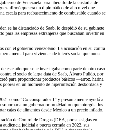
obierno de Venezuela para liberarlo de la custodia de
ez afirmó que era un diplomático de alto nivel que
una escala para reabastecimiento de combustible cuando se
r, se ha distanciado de Saab, lo despidió de su gabinete
to para las empresas extranjeras que buscaban invertir en
os con el gobierno venezolano. La acusación en su contra
ubernamental para viviendas de interés social que nunca
 de este año que se le investigaba como parte de otro caso
contra el socio de larga data de Saab, Álvaro Pulido, por
eó para proporcionar productos básicos —arroz, harina
s pobres en un momento de hiperinflación desbordada y
e 2021 como “Co-conspirador 1” y presuntamente ayudó a
ra sobornar a un gobernador pro-Maduro que otorgó a los
rtar cajas de alimentos desde México a un precio inflado.
tración de Control de Drogas (DEA, por sus siglas en
na audiencia judicial a puerta cerrada en 2022, sus