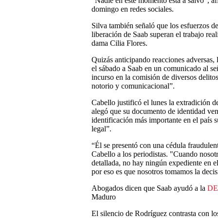
“Nadie en este momento está a salvo”, af
domingo en redes sociales.
Silva también señaló que los esfuerzos d
liberación de Saab superan el trabajo rea
dama Cilia Flores.
Quizás anticipando reacciones adversas,
el sábado a Saab en un comunicado al se
incurso en la comisión de diversos delito
notorio y comunicacional”.
Cabello justificó el lunes la extradición
alegó que su documento de identidad ve
identificación más importante en el paí
legal”.
“Él se presentó con una cédula fraudulen
Cabello a los periodistas. "Cuando nosot
detallada, no hay ningún expediente en 
por eso es que nosotros tomamos la decis
Abogados dicen que Saab ayudó a la
DE
Maduro
El silencio de Rodríguez contrasta con l