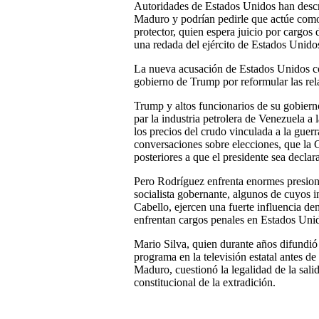
Autoridades de Estados Unidos han descr
Maduro y podrían pedirle que actúe como 
protector, quien espera juicio por cargos
una redada del ejército de Estados Unido
La nueva acusación de Estados Unidos con
gobierno de Trump por reformular las re
Trump y altos funcionarios de su gobiern
par la industria petrolera de Venezuela 
los precios del crudo vinculada a la guer
conversaciones sobre elecciones, que la 
posteriores a que el presidente sea declar
Pero Rodríguez enfrenta enormes presiones
socialista gobernante, algunos de cuyos i
Cabello, ejercen una fuerte influencia de
enfrentan cargos penales en Estados Uni
Mario Silva, quien durante años difund
programa en la televisión estatal antes de
Maduro, cuestionó la legalidad de la sali
constitucional de la extradición.