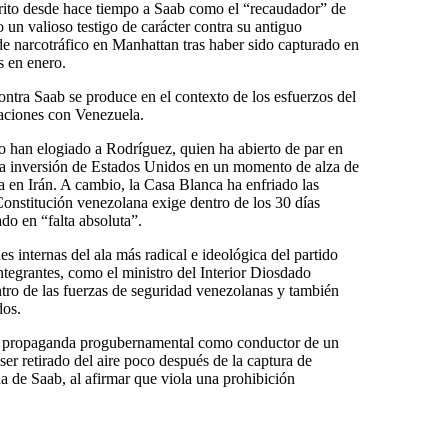
ito desde hace tiempo a Saab como el “recaudador” de
un valioso testigo de carácter contra su antiguo
 de narcotráfico en Manhattan tras haber sido capturado en
s en enero.
tra Saab se produce en el contexto de los esfuerzos del
laciones con Venezuela.
o han elogiado a Rodríguez, quien ha abierto de par en
a la inversión de Estados Unidos en un momento de alza de
ra en Irán. A cambio, la Casa Blanca ha enfriado las
Constitución venezolana exige dentro de los 30 días
ado en “falta absoluta”.
 internas del ala más radical e ideológica del partido
ntegrantes, como el ministro del Interior Diosdado
ntro de las fuerzas de seguridad venezolanas y también
dos.
ió propaganda progubernamental como conductor de un
 ser retirado del aire poco después de la captura de
da de Saab, al afirmar que viola una prohibición