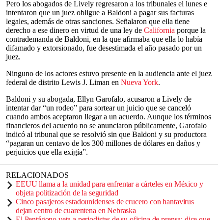
Pero los abogados de Lively regresaron a los tribunales el lunes e
intentaron que un juez obligue a Baldoni a pagar sus facturas
legales, además de otras sanciones. Señalaron que ella tiene
derecho a ese dinero en virtud de una ley de
California
porque la
contrademanda de Baldoni, en la que afirmaba que ella lo había
difamado y extorsionado, fue desestimada el año pasado por un
juez.
Ninguno de los actores estuvo presente en la audiencia ante el juez
federal de distrito Lewis J. Liman en
Nueva York
.
Baldoni y su abogada, Ellyn Garofalo, acusaron a Lively de
intentar dar “un rodeo” para sortear un juicio que se canceló
cuando ambos aceptaron llegar a un acuerdo. Aunque los términos
financieros del acuerdo no se anunciaron públicamente, Garofalo
indicó al tribunal que se resolvió sin que Baldoni y su productora
“pagaran un centavo de los 300 millones de dólares en daños y
perjuicios que ella exigía”.
RELACIONADOS
EEUU llama a la unidad para enfrentar a cárteles en México y
objeta politización de la seguridad
Cinco pasajeros estadounidenses de crucero con hantavirus
dejan centro de cuarentena en Nebraska
El Pentágono veta a periodistas de su oficina de prensa; dice que