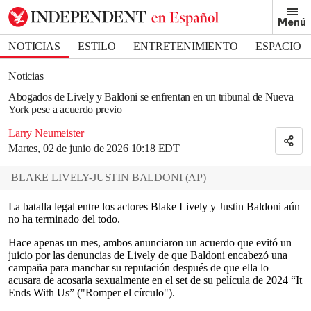
Removed from bookmarks
Menú
Close popover
Bookmark popover
NOTICIAS
ESTILO
ENTRETENIMIENTO
ESPACIO
DEPORTES
Noticias
Abogados de Lively y Baldoni se enfrentan en un tribunal de Nueva
York pese a acuerdo previo
Larry Neumeister
Martes, 02 de junio de 2026 10:18 EDT
BLAKE LIVELY-JUSTIN BALDONI
(
AP
)
La batalla legal entre los actores Blake Lively y Justin Baldoni aún
no ha terminado del todo.
Hace apenas un mes, ambos anunciaron un acuerdo que evitó un
juicio por las denuncias de Lively de que Baldoni encabezó una
campaña para manchar su reputación después de que ella lo
acusara de acosarla sexualmente en el set de su película de 2024 “It
Ends With Us” ("Romper el círculo").