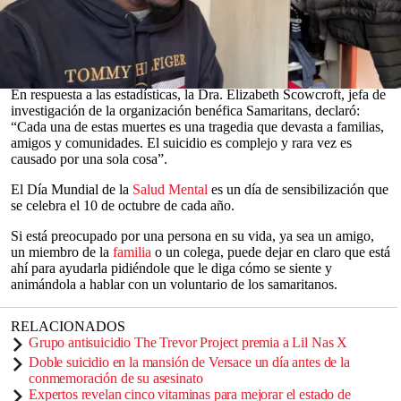
un récord en 2019.
Las cifras encontraron que casi tres cuartas partes de las muertes
fueron entre hombres, y el grupo de edad más afectado fue el de
entre 50 y 54 años.
0
En respuesta a las estadísticas, la Dra. Elizabeth Scowcroft, jefa de
seconds
investigación de la organización benéfica Samaritans, declaró:
of
“Cada una de estas muertes es una tragedia que devasta a familias,
0
amigos y comunidades. El suicidio es complejo y rara vez es
seconds
causado por una sola cosa”.
El Día Mundial de la
Salud Mental
es un día de sensibilización que
se celebra el 10 de octubre de cada año.
Si está preocupado por una persona en su vida, ya sea un amigo,
un miembro de la
familia
o un colega, puede dejar en claro que está
ahí para ayudarla pidiéndole que le diga cómo se siente y
animándola a hablar con un voluntario de los samaritanos.
RELACIONADOS
Grupo antisuicidio The Trevor Project premia a Lil Nas X
Doble suicidio en la mansión de Versace un día antes de la
conmemoración de su asesinato
Expertos revelan cinco vitaminas para mejorar el estado de