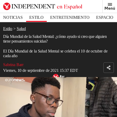
Removed from bookmarks
Menú
Close popover
Bookmark popover
NOTICIAS
ESTILO
ENTRETENIMIENTO
ESPACIO
DEPORTES
Estilo
Salud
Día Mundial de la Salud Mental: ¿cómo ayudo si creo que alguien
tiene pensamientos suicidas?
El Día Mundial de la Salud Mental se celebra el 10 de octubre de
cada año
Sabrina Barr
Viernes, 10 de septiembre de 2021 15:37 EDT
Intentos de suicidio, depresión y dificultades económicas: el drama
de los estudiantes en Francia
Read in English
En abril, los datos publicados por la Oficina de Estadísticas
Nacionales encontraron que los
suicidios
en Inglaterra alcanzaron