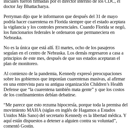
iniciales fueron firmadas por el director interino de los CDC, el
doctor Jay Bhattacharya.
Perryman dijo que le informaron que después del 31 de mayo
podría hacer cuarentena en Florida siempre que el estado aceptara
la vigilancia y los controles presenciales. Cuando Florida se negó,
los funcionarios federales le ordenaron que permaneciera en
Nebraska.
No es la única que está allí. El martes, ocho de los pasajeros
seguían en el centro de Nebraska. Los demás regresaron a casa a
principios de este mes, después de que sus estados aceptaran el
plan de monitoreo.
Al comienzo de la pandemia, Kennedy expresó preocupaciones
sobre los gobiernos que imponían cuarentenas masivas, al afirmar
en una entrevista para su antigua organización Children’s Health
Defense que “la cuarentena también mata gente” y que los costos
de los confinamientos debían debatirse.
“Me parece que esto rezuma hipocresía, porque toda la premisa del
movimiento MAHA (siglas en inglés de Hagamos a Estados
Unidos Más Sano) del secretario Kennedy es la libertad médica. Y
aquí están dispuestos a detener a alguien contra su voluntad”,
comentó Gostin.