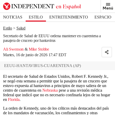
Removed from bookmarks
Menú
Close popover
Bookmark popover
NOTICIAS
ESTILO
ENTRETENIMIENTO
ESPACIO
DEPORTES
Estilo
Salud
Secretario de Salud de EEUU ordena mantener en cuarentena a
pasajera de crucero por hantavirus
Ali Swenson
&
Mike Stobbe
Martes, 16 de junio de 2026 17:47 EDT
EEUU-HANTAVIRUS-CUARENTENA
(
AP
)
El secretario de Salud de Estados Unidos, Robert F. Kennedy Jr.,
se negó esta semana a permitir que la pasajera de un crucero que
estuvo expuesta al hantavirus a principios de mayo saliera de un
centro de cuarentena en
Nebraska
pese a una revisión médica
federal que indicó que no es necesario confinarla lejos de su hogar
en
Florida
.
La orden de Kennedy, uno de los críticos más destacados del país
de los mandatos de vacunación, los confinamientos y otras