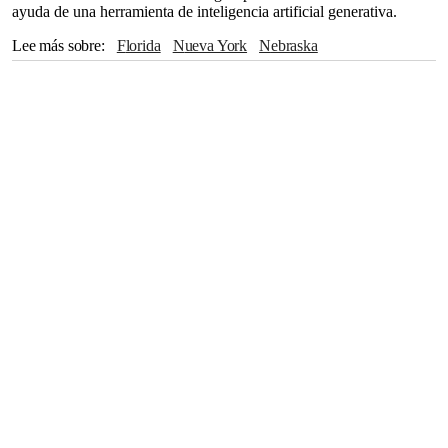
ayuda de una herramienta de inteligencia artificial generativa.
Lee más sobre
Florida
Nueva York
Nebraska
Centros para el Control y la Prevención de Enfermedades
CDC
The Associated Press
Ecuador