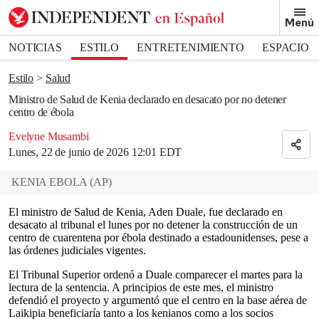
Removed from bookmarks
Menú
Close popover
Bookmark popover
NOTICIAS
ESTILO
ENTRETENIMIENTO
ESPACIO
DEPORTES
Estilo
Salud
Ministro de Salud de Kenia declarado en desacato por no detener
centro de ébola
Evelyne Musambi
Lunes, 22 de junio de 2026 12:01 EDT
KENIA EBOLA
(
AP
)
El ministro de Salud de Kenia, Aden Duale, fue declarado en
desacato al tribunal el lunes por no detener la construcción de un
centro de cuarentena por ébola destinado a estadounidenses, pese a
las órdenes judiciales vigentes.
El Tribunal Superior ordenó a Duale comparecer el martes para la
lectura de la sentencia. A principios de este mes, el ministro
defendió el proyecto y argumentó que el centro en la base aérea de
Laikipia beneficiaría tanto a los kenianos como a los socios