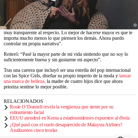
envejecimiento cambió su relación con la inseguridad y la imagen
corporal en una entrevista con
The Times
publicada el miércoles.
“Pasé toda mi vida sintiendo que no soy lo suficientemente buena”,
declaró la
magnate de la moda
al periódico británico. “Siempre fui
0
muy transparente al respecto. Lo mejor de hacerse mayor es que te
seconds
importa mucho menos lo que piensen los demás. Ahora puedo
of
controlar mi propia narrativa”.
0
seconds
Reiteró: “Pasé la mayor parte de mi vida sintiendo que no soy lo
suficientemente buena y sin gustarme mi aspecto”.
Tras una carrera que incluyó ser una estrella del pop internacional
con las Spice Girls, diseñar su propio imperio de la moda y
lanzar
una marca de belleza,
la madre de cuatro hijos dice que ahora
prioriza sentirse lo mejor posible.
RELACIONADOS
Rosie O’Donnell revela la vergüenza que siente por su
estiramiento facial
EEUU atenderá en Kenia a estadounidenses expuestos al ébola
¿Qué pasó con el vuelo desaparecido de Malaysia Airlines?
Analizamos cinco teorías