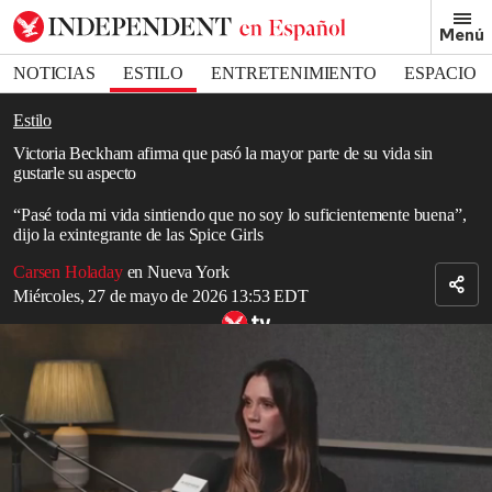
Removed from bookmarks
Menú
Close popover
Bookmark popover
NOTICIAS
ESTILO
ENTRETENIMIENTO
ESPACIO
DEPORTES
Estilo
Victoria Beckham afirma que pasó la mayor parte de su vida sin
gustarle su aspecto
“Pasé toda mi vida sintiendo que no soy lo suficientemente buena”,
dijo la exintegrante de las Spice Girls
Carsen Holaday
en Nueva York
Miércoles, 27 de mayo de 2026 13:53 EDT
Victoria Beckham afirma que nunca fue “exigente” como madre
Read in English
Según una reciente entrevista, todo el mundo se siente inseguro a
veces, incluso Posh Spice.
Victoria Beckham
, de 52 años, habló abiertamente sobre cómo el