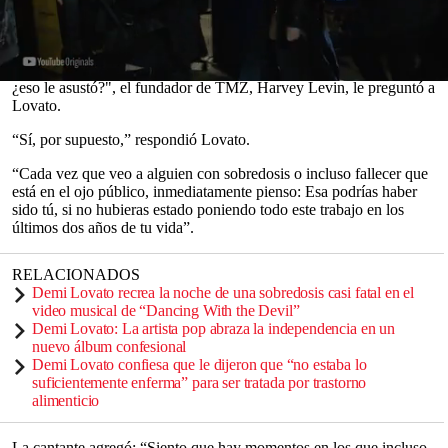
preguntó si se había visto afectada por las noticias sobre
la salud de
DMX
en una entrevista reciente con
TMZ Live
.
"Cuando vio las noticias sobre DMX durante el fin de semana,
0
¿eso le asustó?", el fundador de TMZ, Harvey Levin, le preguntó a
seconds
Lovato.
of
0
“Sí, por supuesto,” respondió Lovato.
seconds
“Cada vez que veo a alguien con sobredosis o incluso fallecer que
está en el ojo público, inmediatamente pienso: Esa podrías haber
sido tú, si no hubieras estado poniendo todo este trabajo en los
últimos dos años de tu vida”.
RELACIONADOS
Demi Lovato recrea la noche de una sobredosis casi fatal en el
video musical de “Dancing With the Devil”
Demi Lovato: La artista pop abraza la independencia en un
nuevo álbum confesional
Demi Lovato confiesa que le dijeron que “no estaba lo
suficientemente enferma” para ser tratada por trastorno
alimenticio
La cantante agregó: “Siento que hay momentos en los que incluso