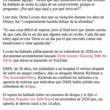
he hablado de sentir la culpa de un sobreviviente, porque te
preguntas: ¿Por qué sigo aquí y por qué otros no?”.
Leer más: Demi Lovato dice que su violación durante los años de
Disney fue “completamente barrida debajo de la alfombra”
“Es una cosa difícil de superar, pero al final tuve que darme cuenta
de que cada día es un día que alguien más no recibe. Cada día que
estoy aquí en esta Tierra es un día por el que necesito contar mis
bendiciones y estar agradecida".
Lovato ha hablado públicamente de su sobredosis de 2018 en el
documental recientemente lanzado
Demi Lovato: Dancing With the
Devil
, que ahora se transmite en YouTube.
DMX, de 50 años, fue trasladado a un hospital el viernes después
de sufrir un ataque cardíaco, dijo su abogado Murray Richman a
The Associated Press
. Richman no confirmó los informes a la
agencia de noticias que indicaban que DMX había sufrido una
sobredosis de
drogas
.
El rapero ha hablado sobre su consumo de drogas y le dijo
al
Partido Popular con Talib Kweli
en noviembre de 2020 que, sin
saberlo, le dieron crack a los 14 años.