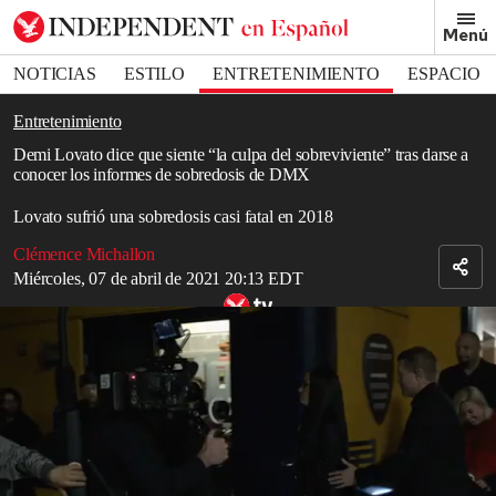
Removed from bookmarks
Menú
Close popover
Bookmark popover
NOTICIAS
ESTILO
ENTRETENIMIENTO
ESPACIO
DEPORTES
Entretenimiento
Demi Lovato dice que siente “la culpa del sobreviviente” tras darse a
conocer los informes de sobredosis de DMX
Lovato sufrió una sobredosis casi fatal en 2018
Clémence Michallon
Miércoles, 07 de abril de 2021 20:13 EDT
Demi Lovato: Dancing with the Devil trailer
Read in English
Demi Lovato
dice que siente "la culpa de un sobreviviente"
después de que los informes indicaran que el rapero
DMX
se
quedó con soporte vital debido a una sobredosis.
A la cantante, que sufrió una sobredosis casi fatal en 2018, se le