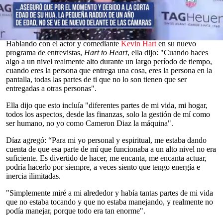
Something About Mary
,
Charlie’s Angels
y
The Holiday.
Su última
película fue la adaptación de
Annie
de 2014, en la que interpretó a
Hannigan.
0
Hablando con el actor y comediante
Kevin Hart
en su nuevo
seconds
programa de entrevistas,
Hart to Heart
, ella dijo: "Cuando haces
of
algo a un nivel realmente alto durante un largo período de tiempo,
0
cuando eres la persona que entrega una cosa, eres la persona en la
seconds
pantalla, todas las partes de ti que no lo son tienen que ser
entregadas a otras personas".
Ella dijo que esto incluía "diferentes partes de mi vida, mi hogar,
todos los aspectos, desde las finanzas, solo la gestión de mí como
ser humano, no yo como Cameron Diaz la máquina".
Díaz agregó: “Para mi yo personal y espiritual, me estaba dando
cuenta de que esa parte de mí que funcionaba a un alto nivel no era
suficiente. Es divertido de hacer, me encanta, me encanta actuar,
podría hacerlo por siempre, a veces siento que tengo energía e
inercia ilimitadas.
"Simplemente miré a mi alrededor y había tantas partes de mi vida
que no estaba tocando y que no estaba manejando, y realmente no
podía manejar, porque todo era tan enorme".