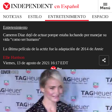
Removed from bookmarks
Menú
Close popover
Bookmark popover
NOTICIAS
ESTILO
ENTRETENIMIENTO
ESPACIO
DEPORTES
Entretenimiento
Cameron Diaz dejó de actuar porque estaba luchando por manejar su
vida “como ser humano”
La última película de la actriz fue la adaptación de 2014 de
Annie
Ellie Harrison
Viernes, 13 de agosto de 2021 16:17 EDT
Cameron Diaz, abierta a un posible regreso al cine
Read in English
Cameron Diaz
ha explicado su decisión de alejarse de la actuación,
diciendo que su carrera cinematográfica le impedía manejar otras
partes de su vida.
La actriz, de 48 años, es conocida por películas como
There’s