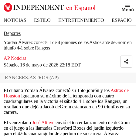
Removed from bookmarks
Menú
Close popover
Bookmark popover
NOTICIAS
ESTILO
ENTRETENIMIENTO
ESPACIO
DEPORTES
Deportes
Yordan Álvarez conecta 1 de 4 jonrones de los Astros ante deGrom en
triunfo 4-1 sobre Rangers
AP Noticias
Sábado, 16 de mayo de 2026 22:18 EDT
RANGERS-ASTROS
(
AP
)
El cubano Yordan Álvarez conectó su 15to jonrón y los
Astros de
Houston
igualaron su máximo de la temporada con cuatro
cuadrangulares en la victoria el sábado 4-1 sobre los Rangers, un
resultado que dejó a Jacob deGrom estancado en 99 triunfos en su
carrera.
El venezolano
José Altuve
envió el tercer lanzamiento de deGrom
en el juego a las llamadas Crawford Boxes del jardín izquierdo
para el 42do cuadrangular de apertura de su carrera. Álvarez