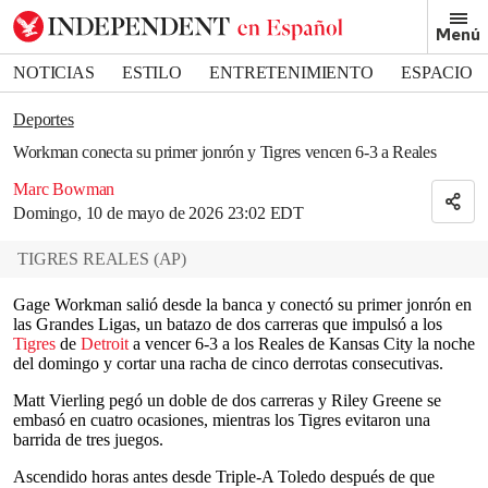
Removed from bookmarks
Menú
Close popover
Bookmark popover
NOTICIAS
ESTILO
ENTRETENIMIENTO
ESPACIO
DEPORTES
Deportes
Workman conecta su primer jonrón y Tigres vencen 6-3 a Reales
Marc Bowman
Domingo, 10 de mayo de 2026 23:02 EDT
TIGRES REALES
(
AP
)
Gage Workman salió desde la banca y conectó su primer jonrón en
las Grandes Ligas, un batazo de dos carreras que impulsó a los
Tigres
de
Detroit
a vencer 6-3 a los Reales de Kansas City la noche
del domingo y cortar una racha de cinco derrotas consecutivas.
Matt Vierling pegó un doble de dos carreras y Riley Greene se
embasó en cuatro ocasiones, mientras los Tigres evitaron una
barrida de tres juegos.
Ascendido horas antes desde Triple-A Toledo después de que