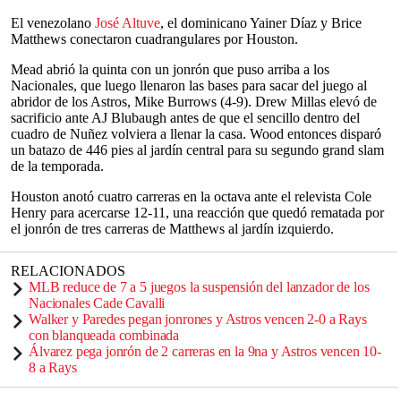
El venezolano
José Altuve
, el dominicano Yainer Díaz y Brice
Matthews conectaron cuadrangulares por Houston.
Mead abrió la quinta con un jonrón que puso arriba a los
Nacionales, que luego llenaron las bases para sacar del juego al
abridor de los Astros, Mike Burrows (4-9). Drew Millas elevó de
sacrificio ante AJ Blubaugh antes de que el sencillo dentro del
cuadro de Nuñez volviera a llenar la casa. Wood entonces disparó
un batazo de 446 pies al jardín central para su segundo grand slam
de la temporada.
Houston anotó cuatro carreras en la octava ante el relevista Cole
Henry para acercarse 12-11, una reacción que quedó rematada por
el jonrón de tres carreras de Matthews al jardín izquierdo.
RELACIONADOS
MLB reduce de 7 a 5 juegos la suspensión del lanzador de los
Nacionales Cade Cavalli
Walker y Paredes pegan jonrones y Astros vencen 2-0 a Rays
con blanqueada combinada
Álvarez pega jonrón de 2 carreras en la 9na y Astros vencen 10-
8 a Rays