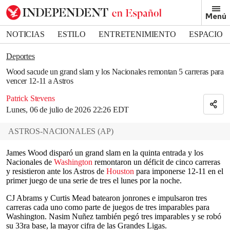
Removed from bookmarks
Menú
Close popover
Bookmark popover
NOTICIAS
ESTILO
ENTRETENIMIENTO
ESPACIO
DEPORTES
Deportes
Wood sacude un grand slam y los Nacionales remontan 5 carreras para
vencer 12-11 a Astros
Patrick Stevens
Lunes, 06 de julio de 2026 22:26 EDT
ASTROS-NACIONALES
(
AP
)
James Wood disparó un grand slam en la quinta entrada y los
Nacionales de
Washington
remontaron un déficit de cinco carreras
y resistieron ante los Astros de
Houston
para imponerse 12-11 en el
primer juego de una serie de tres el lunes por la noche.
CJ Abrams y Curtis Mead batearon jonrones e impulsaron tres
carreras cada uno como parte de juegos de tres imparables para
Washington. Nasim Nuñez también pegó tres imparables y se robó
su 33ra base, la mayor cifra de las Grandes Ligas.