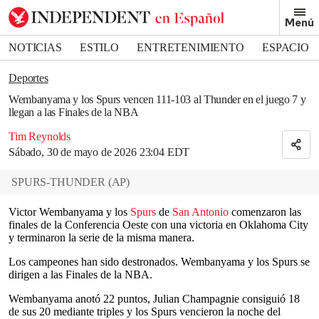
Removed from bookmarks
Menú
Close popover
Bookmark popover
NOTICIAS
ESTILO
ENTRETENIMIENTO
ESPACIO
DEPORTES
Deportes
Wembanyama y los Spurs vencen 111-103 al Thunder en el juego 7 y
llegan a las Finales de la NBA
Tim Reynolds
Sábado, 30 de mayo de 2026 23:04 EDT
SPURS-THUNDER
(
AP
)
Victor Wembanyama y los
Spurs
de
San Antonio
comenzaron las
finales de la Conferencia Oeste con una victoria en Oklahoma City
y terminaron la serie de la misma manera.
Los campeones han sido destronados. Wembanyama y los Spurs se
dirigen a las Finales de la NBA.
Wembanyama anotó 22 puntos, Julian Champagnie consiguió 18
de sus 20 mediante triples y los Spurs vencieron la noche del