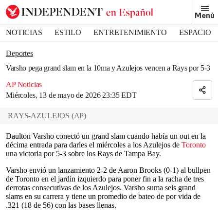
Removed from bookmarks
Menú
Close popover
Bookmark popover
NOTICIAS
ESTILO
ENTRETENIMIENTO
ESPACIO
DEPORTES
Deportes
Varsho pega grand slam en la 10ma y Azulejos vencen a Rays por 5-3
AP Noticias
Miércoles, 13 de mayo de 2026 23:35 EDT
RAYS-AZULEJOS
(
AP
)
Daulton Varsho conectó un grand slam cuando había un out en la
décima entrada para darles el miércoles a los Azulejos de
Toronto
una victoria por 5-3 sobre los Rays de Tampa Bay.
Varsho envió un lanzamiento 2-2 de Aaron Brooks (0-1) al bullpen
de Toronto en el jardín izquierdo para poner fin a la racha de tres
derrotas consecutivas de los Azulejos. Varsho suma seis grand
slams en su carrera y tiene un promedio de bateo de por vida de
.321 (18 de 56) con las bases llenas.