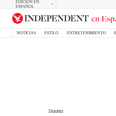
EDICIÓN EN
CAMBIAR
Removed from bookmarks
ESPAÑOL
Close popover
UK Edition
Bookmark popover
US Edition
NOTICIAS
ESTILO
ENTRETENIMIENTO
Deportes