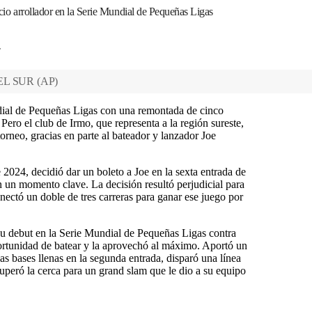
icio arrollador en la Serie Mundial de Pequeñas Ligas
T
EL SUR
(
AP
)
dial de Pequeñas Ligas con una remontada de cinco
Pero el club de Irmo, que representa a la región sureste,
orneo, gracias en parte al bateador y lanzador Joe
024, decidió dar un boleto a Joe en la sexta entrada de
en un momento clave. La decisión resultó perjudicial para
tó un doble de tres carreras para ganar ese juego por
su debut en la Serie Mundial de Pequeñas Ligas contra
ortunidad de batear y la aprovechó al máximo. Aportó un
las bases llenas en la segunda entrada, disparó una línea
 superó la cerca para un grand slam que le dio a su equipo