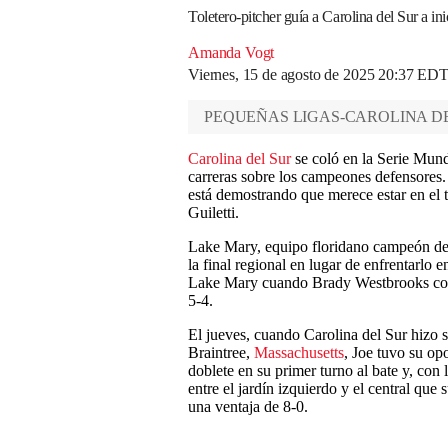
Toletero-pitcher guía a Carolina del Sur a in
Amanda Vogt
Viernes, 15 de agosto de 2025 20:37 ED
PEQUEÑAS LIGAS-CAROLINA D
Carolina del Sur
se coló en la Serie Mun
carreras sobre los campeones defensores. 
está demostrando que merece estar en el t
Guiletti.
Lake Mary, equipo floridano campeón de 2
la final regional en lugar de enfrentarlo 
Lake Mary cuando Brady Westbrooks conec
5-4.
El jueves, cuando Carolina del Sur hizo 
Braintree,
Massachusetts
, Joe tuvo su op
doblete en su primer turno al bate y, con 
entre el jardín izquierdo y el central que
una ventaja de 8-0.