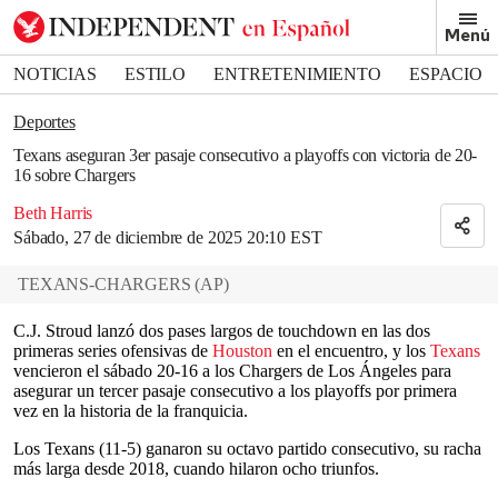
Removed from bookmarks
Menú
Close popover
Bookmark popover
NOTICIAS
ESTILO
ENTRETENIMIENTO
ESPACIO
DEPORTES
Deportes
Texans aseguran 3er pasaje consecutivo a playoffs con victoria de 20-
16 sobre Chargers
Beth Harris
Sábado, 27 de diciembre de 2025 20:10 EST
TEXANS-CHARGERS
(
AP
)
C.J. Stroud lanzó dos pases largos de touchdown en las dos
primeras series ofensivas de
Houston
en el encuentro, y los
Texans
vencieron el sábado 20-16 a los Chargers de Los Ángeles para
asegurar un tercer pasaje consecutivo a los playoffs por primera
vez en la historia de la franquicia.
Los Texans (11-5) ganaron su octavo partido consecutivo, su racha
más larga desde 2018, cuando hilaron ocho triunfos.