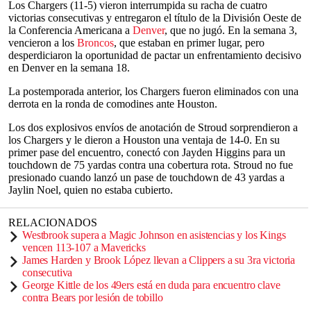
Los Chargers (11-5) vieron interrumpida su racha de cuatro
victorias consecutivas y entregaron el título de la División Oeste de
la Conferencia Americana a
Denver
, que no jugó. En la semana 3,
vencieron a los
Broncos
, que estaban en primer lugar, pero
desperdiciaron la oportunidad de pactar un enfrentamiento decisivo
en Denver en la semana 18.
La postemporada anterior, los Chargers fueron eliminados con una
derrota en la ronda de comodines ante Houston.
Los dos explosivos envíos de anotación de Stroud sorprendieron a
los Chargers y le dieron a Houston una ventaja de 14-0. En su
primer pase del encuentro, conectó con Jayden Higgins para un
touchdown de 75 yardas contra una cobertura rota. Stroud no fue
presionado cuando lanzó un pase de touchdown de 43 yardas a
Jaylin Noel, quien no estaba cubierto.
RELACIONADOS
Westbrook supera a Magic Johnson en asistencias y los Kings
vencen 113-107 a Mavericks
James Harden y Brook López llevan a Clippers a su 3ra victoria
consecutiva
George Kittle de los 49ers está en duda para encuentro clave
contra Bears por lesión de tobillo