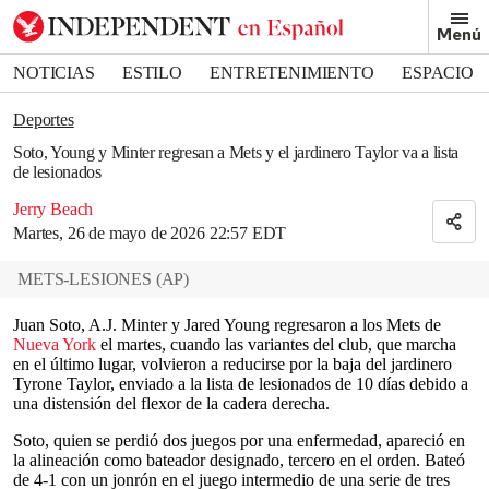
Removed from bookmarks
Menú
Close popover
Bookmark popover
NOTICIAS
ESTILO
ENTRETENIMIENTO
ESPACIO
DEPORTES
Deportes
Soto, Young y Minter regresan a Mets y el jardinero Taylor va a lista
de lesionados
Jerry Beach
Martes, 26 de mayo de 2026 22:57 EDT
METS-LESIONES
(
AP
)
Juan Soto, A.J. Minter y Jared Young regresaron a los Mets de
Nueva York
el martes, cuando las variantes del club, que marcha
en el último lugar, volvieron a reducirse por la baja del jardinero
Tyrone Taylor, enviado a la lista de lesionados de 10 días debido a
una distensión del flexor de la cadera derecha.
Soto, quien se perdió dos juegos por una enfermedad, apareció en
la alineación como bateador designado, tercero en el orden. Bateó
de 4-1 con un jonrón en el juego intermedio de una serie de tres