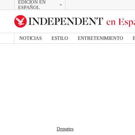
EDICIÓN EN
CAMBIAR
Removed from bookmarks
ESPAÑOL
Close popover
UK Edition
Bookmark popover
US Edition
NOTICIAS
ESTILO
ENTRETENIMIENTO
Deportes