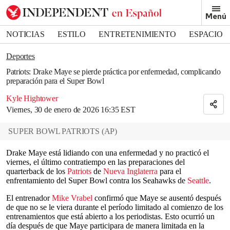
Removed from bookmarks
Menú
Close popover
Bookmark popover
NOTICIAS
ESTILO
ENTRETENIMIENTO
ESPACIO
DEPORTES
Deportes
Patriots: Drake Maye se pierde práctica por enfermedad, complicando
preparación para el Super Bowl
Kyle Hightower
Viernes, 30 de enero de 2026 16:35 EST
SUPER BOWL PATRIOTS
(
AP
)
Drake Maye está lidiando con una enfermedad y no practicó el
viernes, el último contratiempo en las preparaciones del
quarterback de los
Patriots
de
Nueva Inglaterra
para el
enfrentamiento del Super Bowl contra los Seahawks de
Seattle
.
El entrenador
Mike Vrabel
confirmó que Maye se ausentó después
de que no se le viera durante el período limitado al comienzo de los
entrenamientos que está abierto a los periodistas. Esto ocurrió un
día después de que Maye participara de manera limitada en la