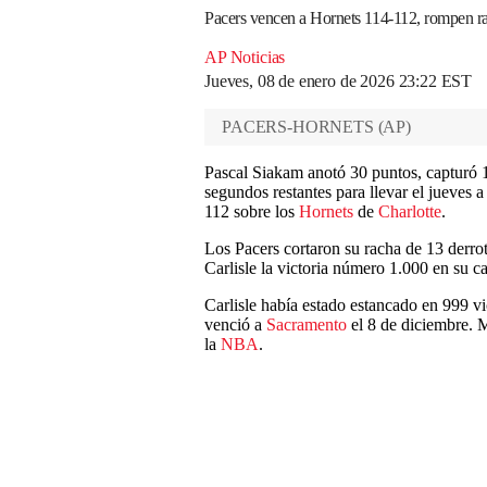
Pacers vencen a Hornets 114-112, rompen rac
AP Noticias
Jueves, 08 de enero de 2026 23:22 EST
PACERS-HORNETS
(
AP
)
Pascal Siakam anotó 30 puntos, capturó 1
segundos restantes para llevar el jueves a
112 sobre los
Hornets
de
Charlotte
.
Los Pacers cortaron su racha de 13 derro
Carlisle la victoria número 1.000 en su ca
Carlisle había estado estancado en 999 v
venció a
Sacramento
el 8 de diciembre. 
la
NBA
.