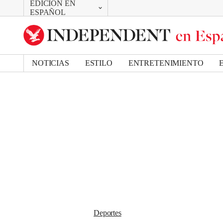
EDICIÓN EN
CAMBIAR
Removed from bookmarks
ESPAÑOL
Close popover
UK Edition
Bookmark popover
US Edition
NOTICIAS
ESTILO
ENTRETENIMIENTO
Deportes