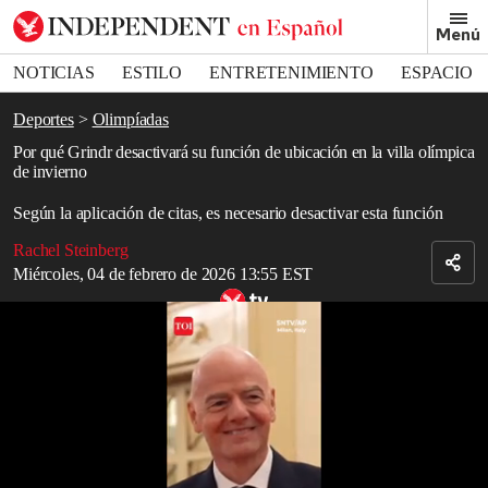
Removed from bookmarks
Menú
Close popover
Bookmark popover
NOTICIAS
ESTILO
ENTRETENIMIENTO
ESPACIO
DEPORTES
Deportes
Olimpíadas
Por qué Grindr desactivará su función de ubicación en la villa olímpica
de invierno
Según la aplicación de citas, es necesario desactivar esta función
Rachel Steinberg
Miércoles, 04 de febrero de 2026 13:55 EST
Las estrellas iluminan la alfombra roja de Milán para los Juegos
Olímpicos de Invierno de 2026
Read in English
La aplicación de citas
Grindr
desactivará su función de ubicación
en la Villa Olímpica de Milán-Cortina durante los
Juegos de
Invierno
de este mes.