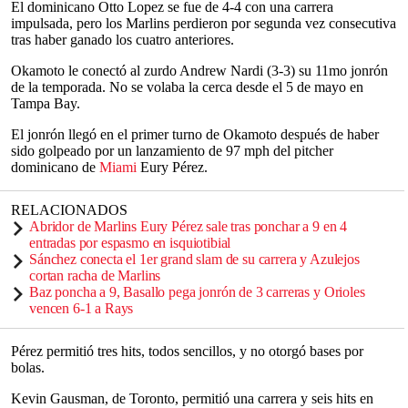
El dominicano Otto Lopez se fue de 4-4 con una carrera
impulsada, pero los Marlins perdieron por segunda vez consecutiva
tras haber ganado los cuatro anteriores.
Okamoto le conectó al zurdo Andrew Nardi (3-3) su 11mo jonrón
de la temporada. No se volaba la cerca desde el 5 de mayo en
Tampa Bay.
El jonrón llegó en el primer turno de Okamoto después de haber
sido golpeado por un lanzamiento de 97 mph del pitcher
dominicano de
Miami
Eury Pérez.
RELACIONADOS
Abridor de Marlins Eury Pérez sale tras ponchar a 9 en 4
entradas por espasmo en isquiotibial
Sánchez conecta el 1er grand slam de su carrera y Azulejos
cortan racha de Marlins
Baz poncha a 9, Basallo pega jonrón de 3 carreras y Orioles
vencen 6-1 a Rays
Pérez permitió tres hits, todos sencillos, y no otorgó bases por
bolas.
Kevin Gausman, de Toronto, permitió una carrera y seis hits en