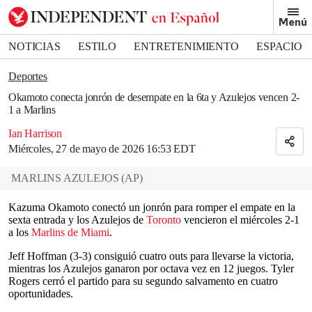
Removed from bookmarks
Menú
Close popover
Bookmark popover
NOTICIAS
ESTILO
ENTRETENIMIENTO
ESPACIO
DEPORTES
Deportes
Okamoto conecta jonrón de desempate en la 6ta y Azulejos vencen 2-
1 a Marlins
Ian Harrison
Miércoles, 27 de mayo de 2026 16:53 EDT
MARLINS AZULEJOS
(
AP
)
Kazuma Okamoto conectó un jonrón para romper el empate en la
sexta entrada y los Azulejos de
Toronto
vencieron el miércoles 2-1
a los
Marlins de Miami
.
Jeff Hoffman (3-3) consiguió cuatro outs para llevarse la victoria,
mientras los Azulejos ganaron por octava vez en 12 juegos. Tyler
Rogers cerró el partido para su segundo salvamento en cuatro
oportunidades.