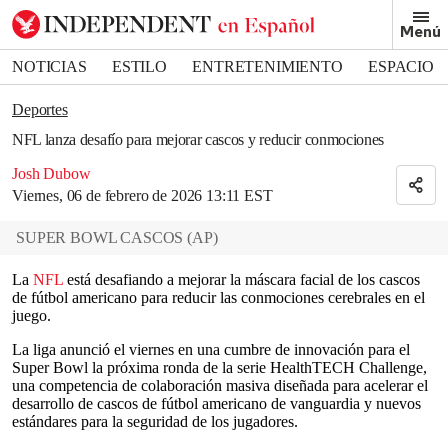
Removed from bookmarks
Menú
Close popover
Bookmark popover
NOTICIAS
ESTILO
ENTRETENIMIENTO
ESPACIO
DEPORTES
Deportes
NFL lanza desafío para mejorar cascos y reducir conmociones
Josh Dubow
Viernes, 06 de febrero de 2026 13:11 EST
SUPER BOWL CASCOS
(
AP
)
La
NFL
está desafiando a mejorar la máscara facial de los cascos
de fútbol americano para reducir las conmociones cerebrales en el
juego.
La liga anunció el viernes en una cumbre de innovación para el
Super Bowl la próxima ronda de la serie HealthTECH Challenge,
una competencia de colaboración masiva diseñada para acelerar el
desarrollo de cascos de fútbol americano de vanguardia y nuevos
estándares para la seguridad de los jugadores.