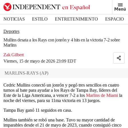
Removed from bookmarks
Menú
Close popover
Bookmark popover
NOTICIAS
ESTILO
ENTRETENIMIENTO
ESPACIO
DEPORTES
Deportes
Mullins desata a los Rays con jonrón y 4 hits en la victoria 7-2 sobre
Marlins
Zak Gilbert
Viernes, 15 de mayo de 2026 23:09 EDT
MARLINS-RAYS
(
AP
)
Cedric Mullins conectó un jonrón y pegó tres sencillos en cuatro
turnos al bate para ayudar a los Rays de Tampa Bay, líderes del
Este de la Liga Americana, a vencer 7-2 a los
Marlins de Miami
la
noche del viernes, para su 11ma victoria en 13 juegos.
Tampa Bay ganó 11 seguidos en casa.
Mullins también se robó una base. Tuvo su mayor cantidad de
imparables desde el 21 de mayo de 2023, cuando consiguió cinco