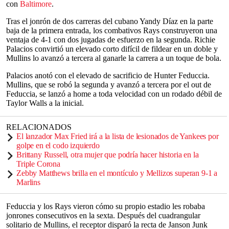
con
Baltimore
.
Tras el jonrón de dos carreras del cubano Yandy Díaz en la parte
baja de la primera entrada, los combativos Rays construyeron una
ventaja de 4-1 con dos jugadas de esfuerzo en la segunda. Richie
Palacios convirtió un elevado corto difícil de fildear en un doble y
Mullins lo avanzó a tercera al ganarle la carrera a un toque de bola.
Palacios anotó con el elevado de sacrificio de Hunter Feduccia.
Mullins, que se robó la segunda y avanzó a tercera por el out de
Feduccia, se lanzó a home a toda velocidad con un rodado débil de
Taylor Walls a la inicial.
RELACIONADOS
El lanzador Max Fried irá a la lista de lesionados de Yankees por
golpe en el codo izquierdo
Brittany Russell, otra mujer que podría hacer historia en la
Triple Corona
Zebby Matthews brilla en el montículo y Mellizos superan 9-1 a
Marlins
Feduccia y los Rays vieron cómo su propio estadio les robaba
jonrones consecutivos en la sexta. Después del cuadrangular
solitario de Mullins, el receptor disparó la recta de Janson Junk