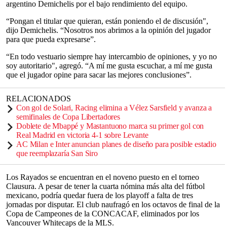
argentino Demichelis por el bajo rendimiento del equipo.
“Pongan el titular que quieran, están poniendo el de discusión",
dijo Demichelis. “Nosotros nos abrimos a la opinión del jugador
para que pueda expresarse”.
“En todo vestuario siempre hay intercambio de opiniones, y yo no
soy autoritario", agregó. “A mí me gusta escuchar, a mí me gusta
que el jugador opine para sacar las mejores conclusiones”.
RELACIONADOS
Con gol de Solari, Racing elimina a Vélez Sarsfield y avanza a
semifinales de Copa Libertadores
Doblete de Mbappé y Mastantuono marca su primer gol con
Real Madrid en victoria 4-1 sobre Levante
AC Milan e Inter anuncian planes de diseño para posible estadio
que reemplazaría San Siro
Los Rayados se encuentran en el noveno puesto en el torneo
Clausura. A pesar de tener la cuarta nómina más alta del fútbol
mexicano, podría quedar fuera de los playoff a falta de tres
jornadas por disputar. El club naufragó en los octavos de final de la
Copa de Campeones de la CONCACAF, eliminados por los
Vancouver Whitecaps de la MLS.