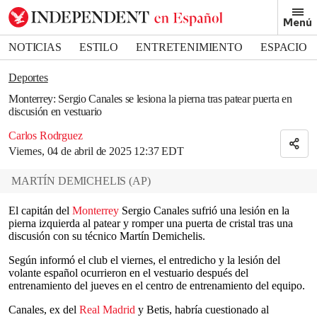
Removed from bookmarks
Menú
Close popover
Bookmark popover
NOTICIAS
ESTILO
ENTRETENIMIENTO
ESPACIO
DEPORTES
Deportes
Monterrey: Sergio Canales se lesiona la pierna tras patear puerta en
discusión en vestuario
Carlos Rodrguez
Viernes, 04 de abril de 2025 12:37 EDT
MARTÍN DEMICHELIS
(
AP
)
El capitán del
Monterrey
Sergio Canales sufrió una lesión en la
pierna izquierda al patear y romper una puerta de cristal tras una
discusión con su técnico Martín Demichelis.
Según informó el club el viernes, el entredicho y la lesión del
volante español ocurrieron en el vestuario después del
entrenamiento del jueves en el centro de entrenamiento del equipo.
Canales, ex del
Real Madrid
y Betis, habría cuestionado al