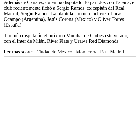
Además de Canales, quien ha disputado 30 partidos con España, el
club recientemente fichó a Sergio Ramos, ex capitán del Real
Madrid, Sergio Ramos. La plantilla también incluye a Lucas
Ocampo (Argentina), Jesús Corona (México) y Oliver Torres
(España).
También disputarán el próximo Mundial de Clubes este verano,
con el Inter de Milán, River Plate y Urawa Red Diamonds.
Lee más sobre
Ciudad de México
Monterrey
Real Madrid
España
BAYERN MUNICH
River Plate
Argentina
MLS
Chivas
Sergio Ramos
Guadalajara
México
Inter de Milán
UEFA
Manchester City
Jesús Corona