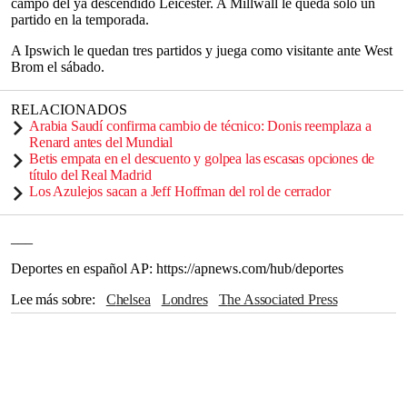
campo del ya descendido Leicester. A Millwall le queda solo un
partido en la temporada.
A Ipswich le quedan tres partidos y juega como visitante ante West
Brom el sábado.
RELACIONADOS
Arabia Saudí confirma cambio de técnico: Donis reemplaza a
Renard antes del Mundial
Betis empata en el descuento y golpea las escasas opciones de
título del Real Madrid
Los Azulejos sacan a Jeff Hoffman del rol de cerrador
___
Deportes en español AP: https://apnews.com/hub/deportes
Lee más sobre
Chelsea
Londres
The Associated Press
Inglaterra
Crystal Palace
Wembley