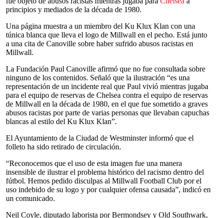
fue objeto de abusos racistas mientras jugaba para
Chelsea
a
principios y mediados de la década de 1980.
Una página muestra a un miembro del Ku Klux Klan con una
túnica blanca que lleva el logo de Millwall en el pecho. Está junto
a una cita de Canoville sobre haber sufrido abusos racistas en
Millwall.
La Fundación Paul Canoville afirmó que no fue consultada sobre
ninguno de los contenidos. Señaló que la ilustración “es una
representación de un incidente real que Paul vivió mientras jugaba
para el equipo de reservas de Chelsea contra el equipo de reservas
de Millwall en la década de 1980, en el que fue sometido a graves
abusos racistas por parte de varias personas que llevaban capuchas
blancas al estilo del Ku Klux Klan”.
El Ayuntamiento de la Ciudad de Westminster informó que el
folleto ha sido retirado de circulación.
“Reconocemos que el uso de esta imagen fue una manera
insensible de ilustrar el problema histórico del racismo dentro del
fútbol. Hemos pedido disculpas al Millwall Football Club por el
uso indebido de su logo y por cualquier ofensa causada”, indicó en
un comunicado.
Neil Coyle, diputado laborista por Bermondsey y Old Southwark,