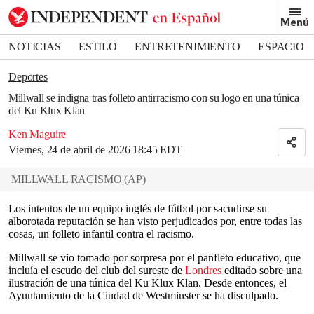
Removed from bookmarks
Menú
Close popover
Bookmark popover
NOTICIAS
ESTILO
ENTRETENIMIENTO
ESPACIO
DEPORTES
Deportes
Millwall se indigna tras folleto antirracismo con su logo en una túnica
del Ku Klux Klan
Ken Maguire
Viernes, 24 de abril de 2026 18:45 EDT
MILLWALL RACISMO
(
AP
)
Los intentos de un equipo inglés de fútbol por sacudirse su
alborotada reputación se han visto perjudicados por, entre todas las
cosas, un folleto infantil contra el racismo.
Millwall se vio tomado por sorpresa por el panfleto educativo, que
incluía el escudo del club del sureste de
Londres
editado sobre una
ilustración de una túnica del Ku Klux Klan. Desde entonces, el
Ayuntamiento de la Ciudad de Westminster se ha disculpado.