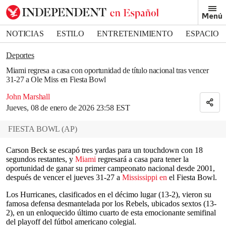
Removed from bookmarks
Menú
Close popover
Bookmark popover
NOTICIAS
ESTILO
ENTRETENIMIENTO
ESPACIO
DEPORTES
Deportes
Miami regresa a casa con oportunidad de título nacional tras vencer
31-27 a Ole Miss en Fiesta Bowl
John Marshall
Jueves, 08 de enero de 2026 23:58 EST
FIESTA BOWL
(
AP
)
Carson Beck se escapó tres yardas para un touchdown con 18
segundos restantes, y
Miami
regresará a casa para tener la
oportunidad de ganar su primer campeonato nacional desde 2001,
después de vencer el jueves 31-27 a
Mississippi en
el Fiesta Bowl.
Los Hurricanes, clasificados en el décimo lugar (13-2), vieron su
famosa defensa desmantelada por los Rebels, ubicados sextos (13-
2), en un enloquecido último cuarto de esta emocionante semifinal
del playoff del fútbol americano colegial.