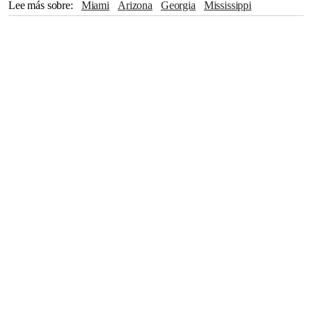
Lee más sobre
Miami
Arizona
Georgia
Mississippi