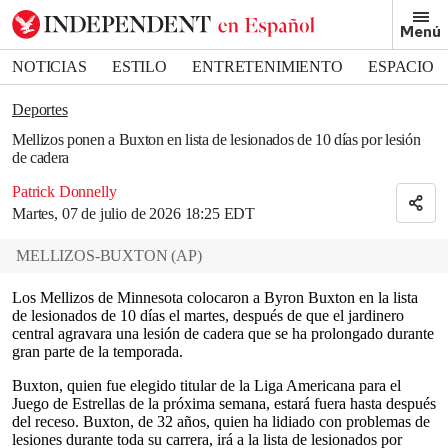
Removed from bookmarks
Menú
Close popover
Bookmark popover
NOTICIAS
ESTILO
ENTRETENIMIENTO
ESPACIO
DEPORTES
Deportes
Mellizos ponen a Buxton en lista de lesionados de 10 días por lesión
de cadera
Patrick Donnelly
Martes, 07 de julio de 2026 18:25 EDT
MELLIZOS-BUXTON
(
AP
)
Los Mellizos de Minnesota colocaron a Byron Buxton en la lista
de lesionados de 10 días el martes, después de que el jardinero
central agravara una lesión de cadera que se ha prolongado durante
gran parte de la temporada.
Buxton, quien fue elegido titular de la Liga Americana para el
Juego de Estrellas de la próxima semana, estará fuera hasta después
del receso. Buxton, de 32 años, quien ha lidiado con problemas de
lesiones durante toda su carrera, irá a la lista de lesionados por