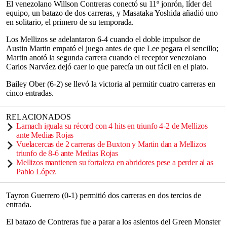
El venezolano Willson Contreras conectó su 11º jonrón, líder del
equipo, un batazo de dos carreras, y Masataka Yoshida añadió uno
en solitario, el primero de su temporada.
Los Mellizos se adelantaron 6-4 cuando el doble impulsor de
Austin Martin empató el juego antes de que Lee pegara el sencillo;
Martin anotó la segunda carrera cuando el receptor venezolano
Carlos Narváez dejó caer lo que parecía un out fácil en el plato.
Bailey Ober (6-2) se llevó la victoria al permitir cuatro carreras en
cinco entradas.
RELACIONADOS
Larnach iguala su récord con 4 hits en triunfo 4-2 de Mellizos
ante Medias Rojas
Vuelacercas de 2 carreras de Buxton y Martin dan a Mellizos
triunfo de 8-6 ante Medias Rojas
Mellizos mantienen su fortaleza en abridores pese a perder al as
Pablo López
Tayron Guerrero (0-1) permitió dos carreras en dos tercios de
entrada.
El batazo de Contreras fue a parar a los asientos del Green Monster