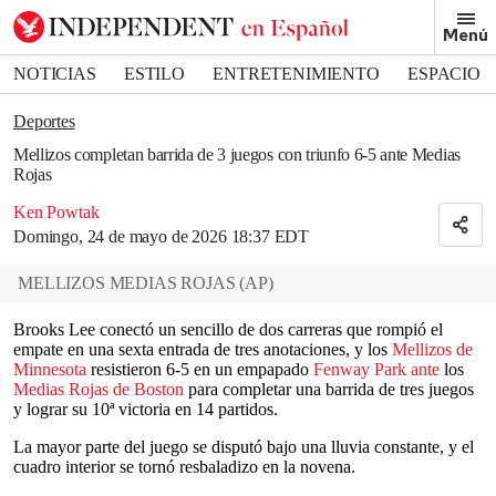
Removed from bookmarks
Menú
Close popover
Bookmark popover
NOTICIAS
ESTILO
ENTRETENIMIENTO
ESPACIO
DEPORTES
Deportes
Mellizos completan barrida de 3 juegos con triunfo 6-5 ante Medias
Rojas
Ken Powtak
Domingo, 24 de mayo de 2026 18:37 EDT
MELLIZOS MEDIAS ROJAS
(
AP
)
Brooks Lee conectó un sencillo de dos carreras que rompió el
empate en una sexta entrada de tres anotaciones, y los
Mellizos de
Minnesota
resistieron 6-5 en un empapado
Fenway Park ante
los
Medias Rojas de Boston
para completar una barrida de tres juegos
y lograr su 10ª victoria en 14 partidos.
La mayor parte del juego se disputó bajo una lluvia constante, y el
cuadro interior se tornó resbaladizo en la novena.