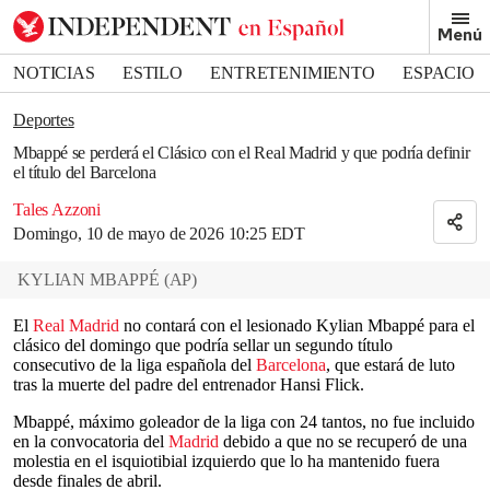
Removed from bookmarks
Menú
Close popover
Bookmark popover
NOTICIAS
ESTILO
ENTRETENIMIENTO
ESPACIO
DEPORTES
Deportes
Mbappé se perderá el Clásico con el Real Madrid y que podría definir
el título del Barcelona
Tales Azzoni
Domingo, 10 de mayo de 2026 10:25 EDT
KYLIAN MBAPPÉ
(
AP
)
El
Real Madrid
no contará con el lesionado Kylian Mbappé para el
clásico del domingo que podría sellar un segundo título
consecutivo de la liga española del
Barcelona
, que estará de luto
tras la muerte del padre del entrenador Hansi Flick.
Mbappé, máximo goleador de la liga con 24 tantos, no fue incluido
en la convocatoria del
Madrid
debido a que no se recuperó de una
molestia en el isquiotibial izquierdo que lo ha mantenido fuera
desde finales de abril.