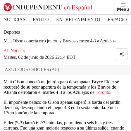
Removed from bookmarks
Menú
Close popover
Bookmark popover
NOTICIAS
ESTILO
ENTRETENIMIENTO
ESPACIO
DEPORTES
Deportes
Matt Olson conecta otro jonrón y Bravos vencen 4-3 a Azulejos
AP Noticias
Martes, 02 de junio de 2026 22:14 EDT
AZULEJOS ORIOLES
(
AP
)
Matt Olson conectó un jonrón para desempatar, Bryce Elder se
recuperó de su peor apertura de la temporada y los Bravos de
Atlanta derrotaron el martes 4-3 a los Azulejos de
Toronto
.
El imponente batazo de Olson apenas superó la barda del jardín
derecho, desempatando el juego 3-3 en la sexta entrada. Fue su
17mo jonrón de la temporada.
Elder (5-3) lanzó 6 2/3 entradas, permitiendo seis hits y tres
carreras. Fue una gran mejoría respecto a su última salida, cuando