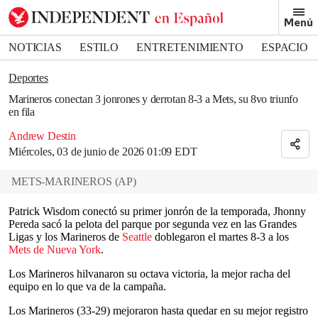
Removed from bookmarks
Menú
Close popover
Bookmark popover
NOTICIAS
ESTILO
ENTRETENIMIENTO
ESPACIO
DEPORTES
Deportes
Marineros conectan 3 jonrones y derrotan 8-3 a Mets, su 8vo triunfo
en fila
Andrew Destin
Miércoles, 03 de junio de 2026 01:09 EDT
METS-MARINEROS
(
AP
)
Patrick Wisdom conectó su primer jonrón de la temporada, Jhonny
Pereda sacó la pelota del parque por segunda vez en las Grandes
Ligas y los Marineros de
Seattle
doblegaron el martes 8-3 a los
Mets de Nueva York
.
Los Marineros hilvanaron su octava victoria, la mejor racha del
equipo en lo que va de la campaña.
Los Marineros (33-29) mejoraron hasta quedar en su mejor registro