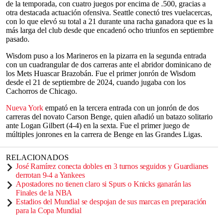
de la temporada, con cuatro juegos por encima de .500, gracias a
otra destacada actuación ofensiva. Seattle conectó tres vuelacercas,
con lo que elevó su total a 21 durante una racha ganadora que es la
más larga del club desde que encadenó ocho triunfos en septiembre
pasado.
Wisdom puso a los Marineros en la pizarra en la segunda entrada
con un cuadrangular de dos carreras ante el abridor dominicano de
los Mets Huascar Brazobán. Fue el primer jonrón de Wisdom
desde el 21 de septiembre de 2024, cuando jugaba con los
Cachorros de Chicago.
Nueva York
empató en la tercera entrada con un jonrón de dos
carreras del novato Carson Benge, quien añadió un batazo solitario
ante Logan Gilbert (4-4) en la sexta. Fue el primer juego de
múltiples jonrones en la carrera de Benge en las Grandes Ligas.
RELACIONADOS
José Ramírez conecta dobles en 3 turnos seguidos y Guardianes
derrotan 9-4 a Yankees
Apostadores no tienen claro si Spurs o Knicks ganarán las
Finales de la NBA
Estadios del Mundial se despojan de sus marcas en preparación
para la Copa Mundial