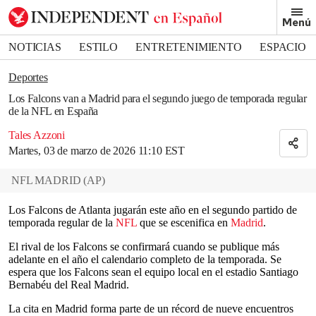
Removed from bookmarks
Menú
Close popover
Bookmark popover
NOTICIAS
ESTILO
ENTRETENIMIENTO
ESPACIO
DEPORTES
Deportes
Los Falcons van a Madrid para el segundo juego de temporada regular
de la NFL en España
Tales Azzoni
Martes, 03 de marzo de 2026 11:10 EST
NFL MADRID
(
AP
)
Los Falcons de Atlanta jugarán este año en el segundo partido de
temporada regular de la
NFL
que se escenifica en
Madrid
.
El rival de los Falcons se confirmará cuando se publique más
adelante en el año el calendario completo de la temporada. Se
espera que los Falcons sean el equipo local en el estadio Santiago
Bernabéu del Real Madrid.
La cita en Madrid forma parte de un récord de nueve encuentros