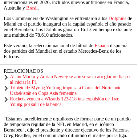
internacionales en 2026, incluidos nuevos anfitriones en Francia,
Australia y
Brasil
.
Los Commanders de Washington se enfrentaron a los
Dolphins
de
Miami en el partido inaugural en la capital española el año pasado
en el Bernabéu. Los Dolphins ganaron 16-13 en tiempo extra ante
una multitud de 78.610 aficionados.
Este verano, la selección nacional de fútbol de
España
disputará
dos partidos del Mundial en el estadio Mercedes-Benz de los
Falcons.
RELACIONADOS
Aston Martin y Adrian Newey se apresuran a arreglar un fiasco
al iniciar la F1
Triplete de Myong Yu Jong impulsa a Corea del Norte ante
Uzbekistán en Copa Asia femenina
Rockets vencen a Wizards 123-118 tras expulsión de Trae
Young por salir de la banca
“Estamos increíblemente orgullosos de formar parte de un partido
de temporada regular de la NFL en Madrid, en el icónico
Bernabéu", dijo el presidente y director ejecutivo de los Falcons,
Greg Beadles, en el comunicado difundido el martes por la liga.