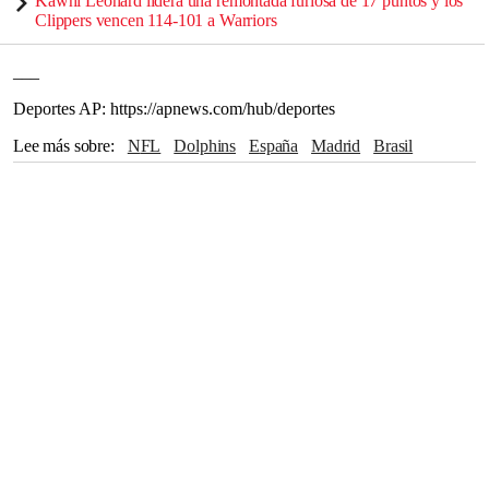
Kawhi Leonard lidera una remontada furiosa de 17 puntos y los
Clippers vencen 114-101 a Warriors
___
Deportes AP: https://apnews.com/hub/deportes
Lee más sobre
NFL
Dolphins
España
Madrid
Brasil
Mercedes-Benz
Real Madrid
Estados Unidos
Ciudad de México
Australia
Francia
Washington
Río de Janeiro
Europa
Chiefs
Berlín
Londres
Kansas City
Dublín