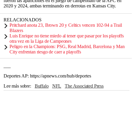
fueron las apariciones en el juego de campeonato de la AFC en
2020 y 2024, ambas terminando en derrotas en Kansas City.
RELACIONADOS
Pritchard anota 23, Brown 20 y Celtics vencen 102-94 a Trail
Blazers
Luis Enrique no tiene miedo al tener que pasar por los playoffs
otra vez en la Liga de Campeones
Peligro en la Champions: PSG, Real Madrid, Barcelona y Man
City enfrentan riesgo de caer a playoffs
___
Deportes AP: https://apnews.com/hub/deportes
Lee más sobre
Buffalo
NFL
The Associated Press
Super Bowl
Jacksonville
LSU
Nueva Inglaterra
Nueva York
Saints de Nueva Orleans
Philip Rivers
Houston
Kansas City