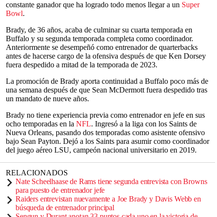
constante ganador que ha logrado todo menos llegar a un
Super
Bowl
.
Brady, de 36 años, acaba de culminar su cuarta temporada en
Buffalo y su segunda temporada completa como coordinador.
Anteriormente se desempeñó como entrenador de quarterbacks
antes de hacerse cargo de la ofensiva después de que Ken Dorsey
fuera despedido a mitad de la temporada de 2023.
La promoción de Brady aporta continuidad a Buffalo poco más de
una semana después de que Sean McDermott fuera despedido tras
un mandato de nueve años.
Brady no tiene experiencia previa como entrenador en jefe en sus
ocho temporadas en la
NFL
. Ingresó a la liga con los Saints de
Nueva Orleans, pasando dos temporadas como asistente ofensivo
bajo Sean Payton. Dejó a los Saints para asumir como coordinador
del juego aéreo LSU, campeón nacional universitario en 2019.
RELACIONADOS
Nate Scheelhaase de Rams tiene segunda entrevista con Browns
para puesto de entrenador jefe
Raiders entrevistan nuevamente a Joe Brady y Davis Webb en
búsqueda de entrenador principal
Sengun y Durant anotan 33 puntos cada uno en la victoria de