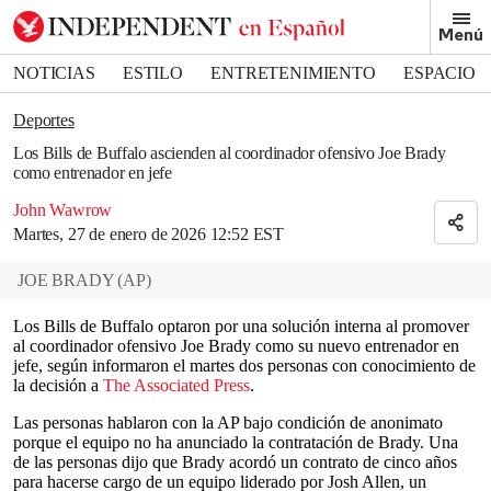
Removed from bookmarks
Menú
Close popover
Bookmark popover
NOTICIAS
ESTILO
ENTRETENIMIENTO
ESPACIO
DEPORTES
Deportes
Los Bills de Buffalo ascienden al coordinador ofensivo Joe Brady
como entrenador en jefe
John Wawrow
Martes, 27 de enero de 2026 12:52 EST
JOE BRADY
(
AP
)
Los Bills de Buffalo optaron por una solución interna al promover
al coordinador ofensivo Joe Brady como su nuevo entrenador en
jefe, según informaron el martes dos personas con conocimiento de
la decisión a
The Associated Press
.
Las personas hablaron con la AP bajo condición de anonimato
porque el equipo no ha anunciado la contratación de Brady. Una
de las personas dijo que Brady acordó un contrato de cinco años
para hacerse cargo de un equipo liderado por Josh Allen, un