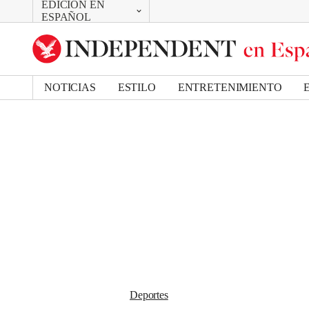
EDICIÓN EN
CAMBIAR
Removed from bookmarks
ESPAÑOL
Close popover
UK Edition
Bookmark popover
US Edition
NOTICIAS
ESTILO
ENTRETENIMIENTO
Deportes