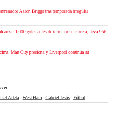
entrenador Aaron Briggs tras temporada irregular
lcanzar 1.000 goles antes de terminar su carrera, lleva 956
 cima, Man City presiona y Liverpool continúa su
ccer
Mikel Arteta
West Ham
Gabriel Jesús
Fútbol
Wolverhampton