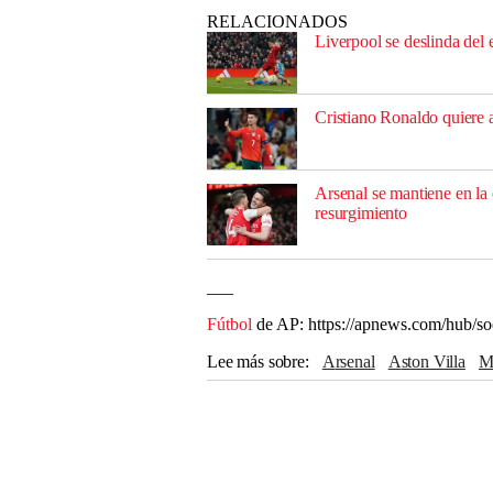
RELACIONADOS
Liverpool se deslinda del 
Cristiano Ronaldo quiere a
Arsenal se mantiene en la
resurgimiento
___
Fútbol
de AP: https://apnews.com/hub/so
Lee más sobre
Arsenal
Aston Villa
Manchester United
Brighton
Everton