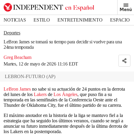
Removed from bookmarks
Menú
Close popover
Bookmark popover
NOTICIAS
ESTILO
ENTRETENIMIENTO
ESPACIO
DEPORTES
Deportes
LeBron James se tomará su tiempo para decidir si vuelve para una
24ma temporada
Greg Beacham
Martes, 12 de mayo de 2026 11:16 EDT
LEBRON-FUTURO
(
AP
)
LeBron James
no sabe si su actuación de 24 puntos en la derrota
del lunes de los
Lakers
de
Los Ángeles
, que puso fin a su
temporada en las semifinales de la Conferencia Oeste ante el
Thunder de Oklahoma City, fue el último partido de su carrera.
El máximo anotador en la historia de la liga se mantuvo fiel a la
estrategia que ha seguido los últimos veranos, cuando se negó a
anunciar su futuro inmediatamente después de la última derrota de
los Lakers en la postemporada.