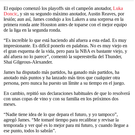
El equipo comenzó los playoffs sin el campeón anotador,
Luka
Doncic
, y sin su segundo máximo anotador, Austin Reaves, por
lesión; aun así, James condujo a los Lakers a una sorpresa en la
primera ronda ante Houston antes de toparse con el mejor equipo
de la liga en la segunda ronda.
“Es increíble lo que está haciendo ahí afuera a esta edad. Es muy
impresionante. Es difícil ponerlo en palabras. No es muy viejo en
el gran esquema de la vida, pero para la NBA es bastante viejo, y
ahí afuera no lo parece”, comentó la superestrella del Thunder,
Shai Gilgeous-Alexander.
James ha disputado más partidos, ha ganado más partidos, ha
anotado más puntos y ha lanzado más tiros que cualquier otra
persona, pero nunca ha puesto un límite a su tiempo en el juego.
En cambio, repitió sus declaraciones habituales de que lo resolverá
con unas copas de vino y con su familia en los próximos dos
meses.
“Nadie tiene idea de lo que depara el futuro, y yo tampoco”,
agregó James. “Me tomaré tiempo para recalibrar y revisar la
temporada y ver qué es lo mejor para mi futuro, y cuando llegue a
ese punto, todos lo sabrán”.