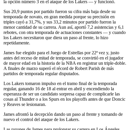
la opción número 3 en el ataque de los Lakers — y funcionó.
Sus 20,9 puntos por partido fueron su cifra más baja desde su
temporada de novato, en gran medida porque su precisión en
triples cayó a 31,7%, y sus 33,2 minutos por partido fueron la
menor cantidad de su carrera. Aun así, aportó 7,2 asistencias y 6,1
rebotes, con otra temporada de actuaciones constantes — y cuando
los Lakers necesitaron que diera un paso al frente, lo hizo
repetidamente.
James fue elegido para el Juego de Estrellas por 22ª vez y, justo
antes del receso de mitad de temporada, se convirtió en el jugador
de mayor edad en la historia de la NBA en registrar un triple-doble.
A finales de marzo superó el récord de Robert Parish de más
partidos de temporada regular disputados.
Los Lakers tomaron impulso en el tramo final de la temporada
regular, ganando 16 de 18 al entrar en abril y encendiendo la
esperanza de ser un candidato sorpresa capaz de complicarle las
cosas al Thunder o a los Spurs en los playoffs antes de que Doncic
y Reaves se lesionaran.
James afrontó la decepción dando un paso al frente y tomando de
nuevo el control del ataque de los Lakers.
Las razones de James para prolongar su carrera en Los Ángeles