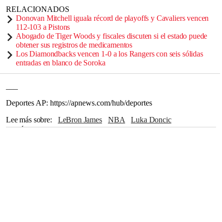
RELACIONADOS
Donovan Mitchell iguala récord de playoffs y Cavaliers vencen
112-103 a Pistons
Abogado de Tiger Woods y fiscales discuten si el estado puede
obtener sus registros de medicamentos
Los Diamondbacks vencen 1-0 a los Rangers con seis sólidas
entradas en blanco de Soroka
___
Deportes AP: https://apnews.com/hub/deportes
Lee más sobre
LeBron James
NBA
Luka Doncic
Los Ángeles
Lakers
Minnesota
Houston