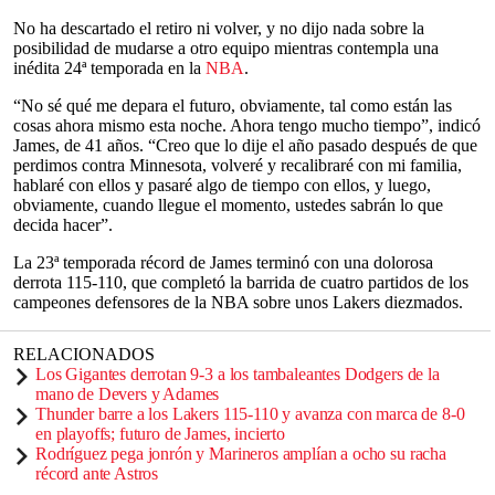
No ha descartado el retiro ni volver, y no dijo nada sobre la
posibilidad de mudarse a otro equipo mientras contempla una
inédita 24ª temporada en la
NBA
.
“No sé qué me depara el futuro, obviamente, tal como están las
cosas ahora mismo esta noche. Ahora tengo mucho tiempo”, indicó
James, de 41 años. “Creo que lo dije el año pasado después de que
perdimos contra Minnesota, volveré y recalibraré con mi familia,
hablaré con ellos y pasaré algo de tiempo con ellos, y luego,
obviamente, cuando llegue el momento, ustedes sabrán lo que
decida hacer”.
La 23ª temporada récord de James terminó con una dolorosa
derrota 115-110, que completó la barrida de cuatro partidos de los
campeones defensores de la NBA sobre unos Lakers diezmados.
RELACIONADOS
Los Gigantes derrotan 9-3 a los tambaleantes Dodgers de la
mano de Devers y Adames
Thunder barre a los Lakers 115-110 y avanza con marca de 8-0
en playoffs; futuro de James, incierto
Rodríguez pega jonrón y Marineros amplían a ocho su racha
récord ante Astros