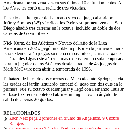
Americana, por novena vez en sus últimos 10 enfrentamientos. A
los A's se les cortó una racha de tres victorias.
El sexto cuadrangular de Laureano sacó del juego al abridor
Jeffrey Springs (3-5) y le dio a los Padres su primera ventaja. San
Diego añadió tres carreras en la octava, incluido un doble de dos
carreras de Gavin Sheets.
Nick Kurtz, de los Atléticos y Novato del Año de la Liga
Americana en 2025, pegó un doble impulsor en la primera entrada
para extender a 45 juegos su racha embasándose, la más larga de
las Grandes Ligas este año y la más extensa en una sola temporada
para un jugador de los Atléticos desde la racha de 48 juegos de
Mark McGwire para abrir la temporada de 1996.
El batazo de línea de dos carreras de Machado ante Springs, hacia
las gradas del jardín izquierdo, empató el juego con dos outs en la
primera. Fue su octavo cuadrangular y llegó con Fernando Tatis Jr.
en base tras recibir boleto al abrir el inning. Tuvo un ángulo de
salida de apenas 20 grados.
RELACIONADOS
Zach Neto pega 2 jonrones en triunfo de Angelinos, 9-6 sobre
Rangers
Cerveceros vencen 5-1 a los Dodgers con jonrón de tres carreras