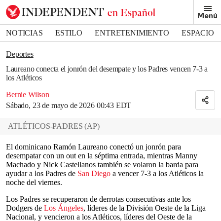
Removed from bookmarks
Menú
Close popover
Bookmark popover
NOTICIAS
ESTILO
ENTRETENIMIENTO
ESPACIO
DEPORTES
Deportes
Laureano conecta el jonrón del desempate y los Padres vencen 7-3 a
los Atléticos
Bernie Wilson
Sábado, 23 de mayo de 2026 00:43 EDT
ATLÉTICOS-PADRES
(
AP
)
El dominicano Ramón Laureano conectó un jonrón para
desempatar con un out en la séptima entrada, mientras Manny
Machado y Nick Castellanos también se volaron la barda para
ayudar a los Padres de
San Diego
a vencer 7-3 a los Atléticos la
noche del viernes.
Los Padres se recuperaron de derrotas consecutivas ante los
Dodgers de
Los Ángeles
, líderes de la División Oeste de la Liga
Nacional, y vencieron a los Atléticos, líderes del Oeste de la