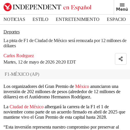
Removed from bookmarks
Menú
Close popover
Bookmark popover
NOTICIAS
ESTILO
ENTRETENIMIENTO
ESPACIO
DEPORTES
Deportes
La pista de F1 de Ciudad de México será remozada por 12 millones de
dólares
Carlos Rodrguez
Martes, 12 de mayo de 2026 20:20 EDT
F1-MÉXICO
(
AP
)
Los organizadores del Gran Premio de
México
anunciaron una
inversión de 202 millones de pesos (alrededor de 12 millones de
dólares) en el Autódromo Hermanos Rodríguez.
La
Ciudad de México
albergará la carrera de la F1 el 1 de
noviembre como parte de un acuerdo firmado en abril de 2025 que
mantiene vivo el Gran Premio de esta capital hasta 2028.
“Esta inversión representa nuestro compromiso por preservar al