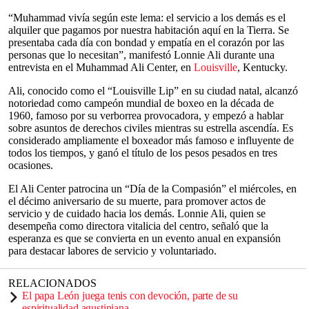
“Muhammad vivía según este lema: el servicio a los demás es el
alquiler que pagamos por nuestra habitación aquí en la Tierra. Se
presentaba cada día con bondad y empatía en el corazón por las
personas que lo necesitan”, manifestó Lonnie Ali durante una
entrevista en el Muhammad Ali Center, en
Louisville
, Kentucky.
Ali, conocido como el “Louisville Lip” en su ciudad natal, alcanzó
notoriedad como campeón mundial de boxeo en la década de
1960, famoso por su verborrea provocadora, y empezó a hablar
sobre asuntos de derechos civiles mientras su estrella ascendía. Es
considerado ampliamente el boxeador más famoso e influyente de
todos los tiempos, y ganó el título de los pesos pesados en tres
ocasiones.
El Ali Center patrocina un “Día de la Compasión” el miércoles, en
el décimo aniversario de su muerte, para promover actos de
servicio y de cuidado hacia los demás. Lonnie Ali, quien se
desempeña como directora vitalicia del centro, señaló que la
esperanza es que se convierta en un evento anual en expansión
para destacar labores de servicio y voluntariado.
RELACIONADOS
El papa León juega tenis con devoción, parte de su
espiritualidad agustiniana