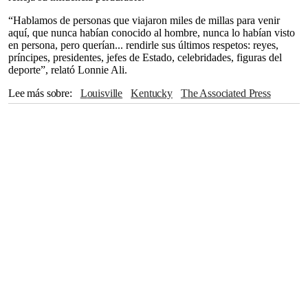
“Hablamos de personas que viajaron miles de millas para venir
aquí, que nunca habían conocido al hombre, nunca lo habían visto
en persona, pero querían... rendirle sus últimos respetos: reyes,
príncipes, presidentes, jefes de Estado, celebridades, figuras del
deporte”, relató Lonnie Ali.
Lee más sobre
Louisville
Kentucky
The Associated Press
TIERRA
Will Smith
Corte Suprema
Bill Clinton