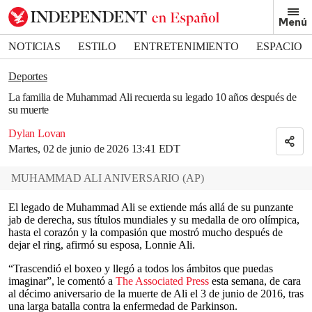
Removed from bookmarks
Menú
Close popover
Bookmark popover
NOTICIAS
ESTILO
ENTRETENIMIENTO
ESPACIO
DEPORTES
Deportes
La familia de Muhammad Ali recuerda su legado 10 años después de
su muerte
Dylan Lovan
Martes, 02 de junio de 2026 13:41 EDT
MUHAMMAD ALI ANIVERSARIO
(
AP
)
El legado de Muhammad Ali se extiende más allá de su punzante
jab de derecha, sus títulos mundiales y su medalla de oro olímpica,
hasta el corazón y la compasión que mostró mucho después de
dejar el ring, afirmó su esposa, Lonnie Ali.
“Trascendió el boxeo y llegó a todos los ámbitos que puedas
imaginar”, le comentó a
The Associated Press
esta semana, de cara
al décimo aniversario de la muerte de Ali el 3 de junio de 2016, tras
una larga batalla contra la enfermedad de Parkinson.